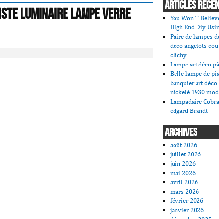
ARTICLES RÉCE
iste Luminaire Lampe verre
You Won T Believ
High End Diy Usin
Paire de lampes de
deco angelots cou
clichy
Lampe art déco pâ
Belle lampe de pi
banquier art déco
nickelé 1930 mod
Lampadaire Cobra
edgard Brandt
ARCHIVES
août 2026
juillet 2026
juin 2026
mai 2026
avril 2026
mars 2026
février 2026
janvier 2026