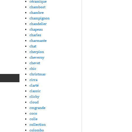
céramique
chambost
chambre
champignon
chandelier
chapeau
charles
charmante
chat
cherpion
cheverny
chevet
chic
christmas
circa
clarté
classic
clichy
cloud
cmgrande
coco
colle
collection
colombo