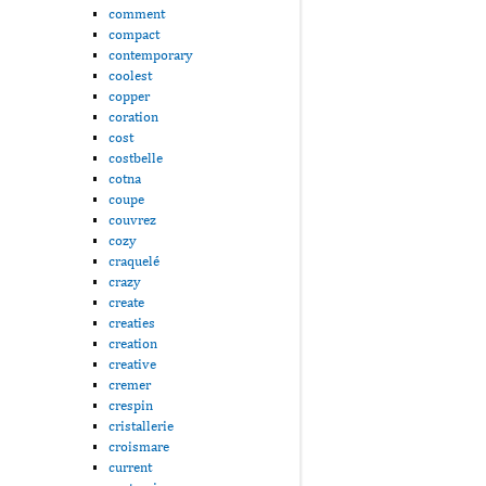
comment
compact
contemporary
coolest
copper
coration
cost
costbelle
cotna
coupe
couvrez
cozy
craquelé
crazy
create
creaties
creation
creative
cremer
crespin
cristallerie
croismare
current