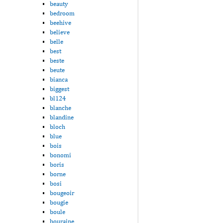
beauty
bedroom
beehive
believe
belle
best
beste
beute
bianca
biggest
bl124
blanche
blandine
bloch
blue
bois
bonomi
boris
borne
bosi
bougeoir
bougie
boule
bouraine