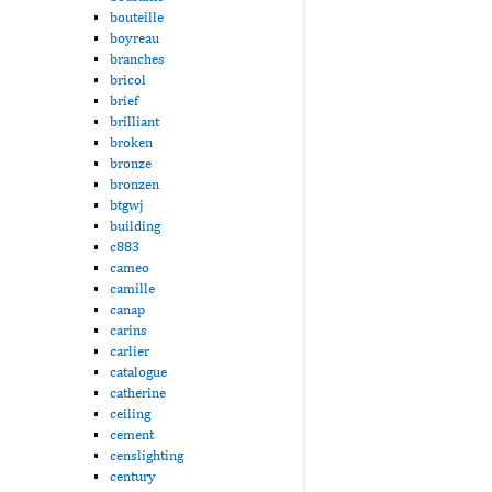
bouteille
boyreau
branches
bricol
brief
brilliant
broken
bronze
bronzen
btgwj
building
c883
cameo
camille
canap
carins
carlier
catalogue
catherine
ceiling
cement
censlighting
century