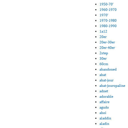
1950-70'
1960-1970
1970'
1970-1980
1980-1990
1a12
20er
20er-30er
20er-40er
2step
30er
60cm
abandoned
abat
abat-jour
abat-jouropaline
adnet
adorable
affaire
agudo
ahoi
aladdin
aladin