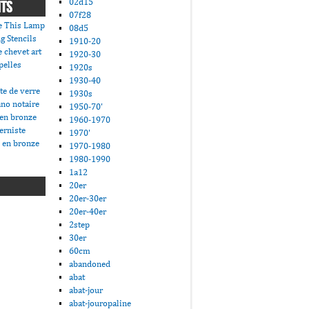
02d15
NTS
07f28
e This Lamp
08d5
g Stencils
1910-20
 chevet art
1920-30
pelles
1920s
1930-40
te de verre
1930s
ano notaire
1950-70'
 en bronze
1960-1970
erniste
1970'
 en bronze
1970-1980
1980-1990
1a12
20er
20er-30er
20er-40er
2step
30er
60cm
abandoned
abat
abat-jour
abat-jouropaline