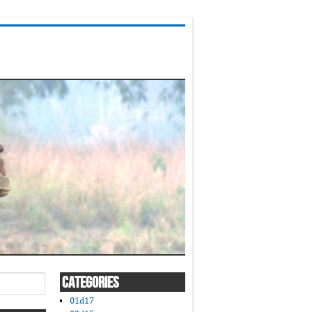
CATEGORIES
01d17