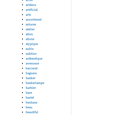
artdeco
artificial
arts
assortment
astuces
atelier
ation
ations
atypique
aubin
auktion
authentique
awesome
baccarat
baguara
banker
bankerlampe
barbier
base
bastel
bauhaus
beau
beautiful