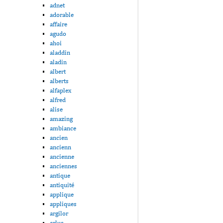
adnet
adorable
affaire
agudo
ahoi
aladdin
aladin
albert
alberts
alfaplex
alfred
alise
amazing
ambiance
ancien
ancienn
ancienne
anciennes
antique
antiquité
applique
appliques
argilor
arlus