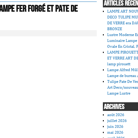
ARTICLES RÉCE
ampe fer forgé et pate de
LAMPE ART NOU
DECO TULIPE MU
DE VERRE era DA
BRONZE
Lustre Moderne En
Luminaire Lampe
Ovale En Cristal, 
LAMPE PIROUET
ET VERRE ART DE
lamp pirouett
Lampe Alfred Mü
Lampe de bureau 
Tulipe Pate De V
Art Deco/nouveau
Lampe Lustre
ARCHIVES
août 2026
juillet 2026
juin 2026
mai 2026