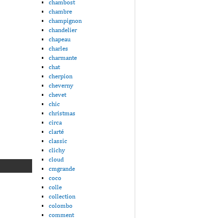
chambost
chambre
champignon
chandelier
chapeau
charles
charmante
chat
cherpion
cheverny
chevet
chic
christmas
circa
clarté
classic
clichy
cloud
cmgrande
coco
colle
collection
colombo
comment