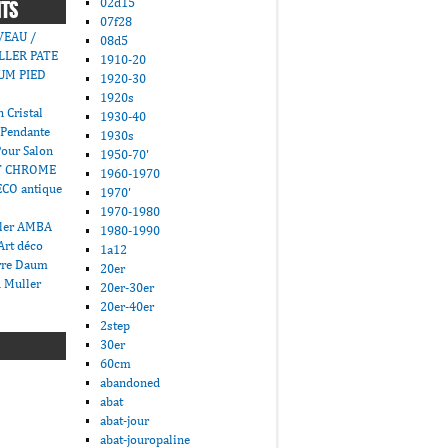
02d15
NTS
07f28
VEAU /
08d5
LLER PATE
1910-20
UM PIED
1920-30
1920s
 Cristal
1930-40
 Pendante
1930s
Pour Salon
1950-70'
T CHROME
1960-1970
CO antique
1970'
1970-1980
ller AMBA
1980-1990
Art déco
1a12
erre Daum
20er
 Muller
20er-30er
20er-40er
2step
30er
60cm
abandoned
abat
abat-jour
abat-jouropaline