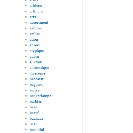
artdeco
artificial
arts
assortment
astuces
atelier
ation
ations
atypique
aubin
auktion
authentique
awesome
baccarat
baguara
banker
bankerlampe
barbier
base
bastel
bauhaus
beau
beautiful