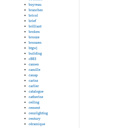
boyreau
branches
bricol
brief
brilliant
broken
bronze
bronzen
btgwj
building
c883
cameo
camille
canap
carins
carlier
catalogue
catherine
ceiling
cement
censlighting
century
céramique