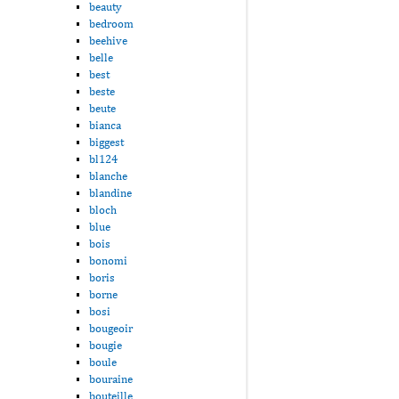
beauty
bedroom
beehive
belle
best
beste
beute
bianca
biggest
bl124
blanche
blandine
bloch
blue
bois
bonomi
boris
borne
bosi
bougeoir
bougie
boule
bouraine
bouteille