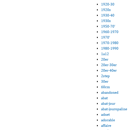
1920-30
1920s
1930-40
1930s
1950-70'
1960-1970
1970'
1970-1980
1980-1990
1a12
20er
20er-30er
20er-40er
2step
30er
60cm
abandoned
abat
abat-jour
abat-jouropaline
adnet
adorable
affaire