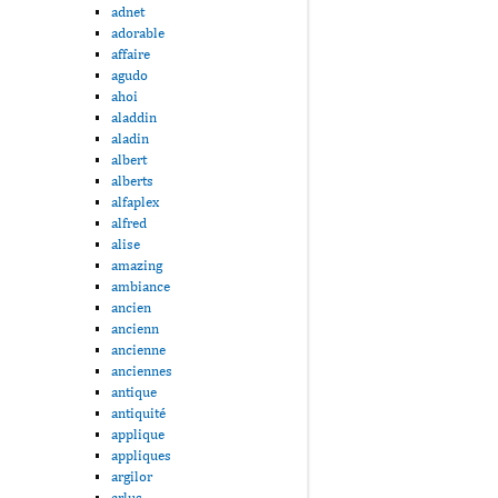
adnet
adorable
affaire
agudo
ahoi
aladdin
aladin
albert
alberts
alfaplex
alfred
alise
amazing
ambiance
ancien
ancienn
ancienne
anciennes
antique
antiquité
applique
appliques
argilor
arlus