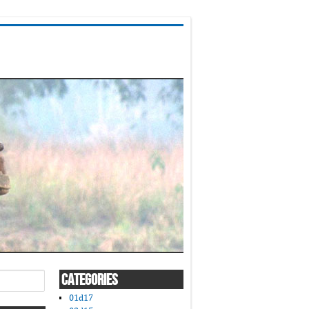
CATEGORIES
01d17