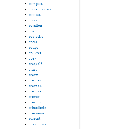
compact
contemporary
coolest
copper
coration
cost
costbelle
cotna
coupe
couvrez
cozy
craquelé
crazy
create
creaties
creation
creative
cremer
crespin
cristallerie
croismare
current
customiser