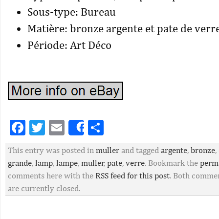
Sous-type: Bureau
Matière: bronze argente et pate de verr
Période: Art Déco
Facebook
Twitter
Email
Partager
Share
This entry was posted in
muller
and tagged
argente
,
bronze
,
grande
,
lamp
,
lampe
,
muller
,
pate
,
verre
. Bookmark the
perm
comments here with the
RSS feed for this post
. Both commen
are currently closed.