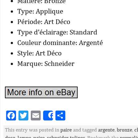
Matière: Bronze
Type: Applique
Période: Art Déco
Type d’éclairage: Standard
Couleur dominante: Argenté
Style: Art Déco
Marque: Schneider
Facebook
Twitter
Email
Partager
Share
This entry was posted in
paire
and tagged
argente
,
bronze
,
c
deco
,
lampe
,
paire
,
schneider
,
tulipes
. Bookmark the
permali