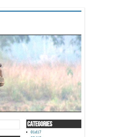
CATEGORIES
01d17