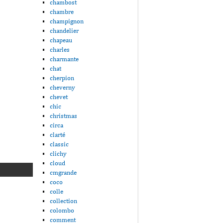
chambost
chambre
champignon
chandelier
chapeau
charles
charmante
chat
cherpion
cheverny
chevet
chic
christmas
circa
clarté
classic
clichy
cloud
cmgrande
coco
colle
collection
colombo
comment