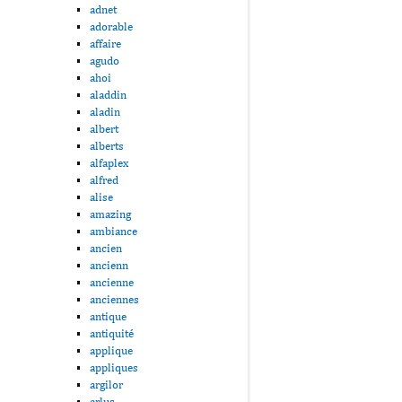
adnet
adorable
affaire
agudo
ahoi
aladdin
aladin
albert
alberts
alfaplex
alfred
alise
amazing
ambiance
ancien
ancienn
ancienne
anciennes
antique
antiquité
applique
appliques
argilor
arlus