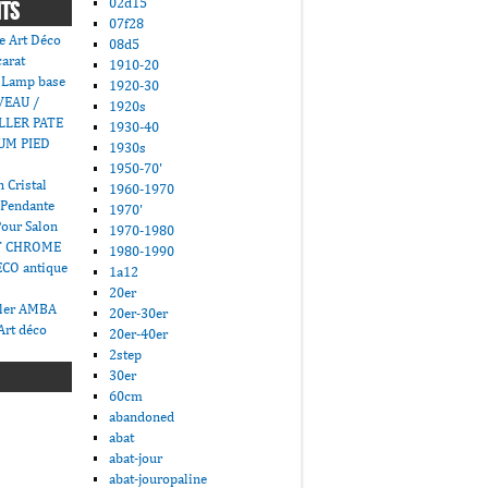
02d15
NTS
07f28
e Art Déco
08d5
carat
1910-20
 Lamp base
1920-30
VEAU /
1920s
LLER PATE
1930-40
UM PIED
1930s
1950-70'
 Cristal
1960-1970
 Pendante
1970'
Pour Salon
1970-1980
T CHROME
1980-1990
CO antique
1a12
20er
ller AMBA
20er-30er
Art déco
20er-40er
2step
30er
60cm
abandoned
abat
abat-jour
abat-jouropaline