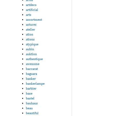
artdeco
artificial
arts
assortment
astuces
atelier
ation
ations
atypique
aubin
auktion
authentique
awesome
baccarat
baguara
banker
bankerlampe
barbier
base
bastel
bauhaus
beau
beautiful