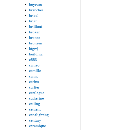
boyreau
branches
bricol
brief
brilliant
broken
bronze
bronzen
btgwj
building
c883
cameo
camille
canap
carins
carlier
catalogue
catherine
ceiling
cement
censlighting
century
céramique