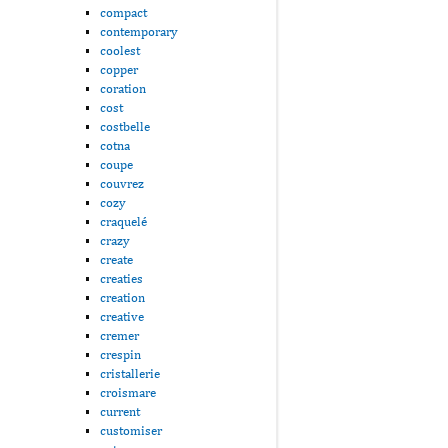
compact
contemporary
coolest
copper
coration
cost
costbelle
cotna
coupe
couvrez
cozy
craquelé
crazy
create
creaties
creation
creative
cremer
crespin
cristallerie
croismare
current
customiser