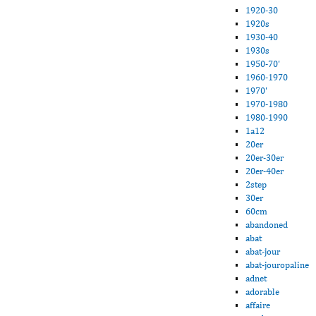
1920-30
1920s
1930-40
1930s
1950-70'
1960-1970
1970'
1970-1980
1980-1990
1a12
20er
20er-30er
20er-40er
2step
30er
60cm
abandoned
abat
abat-jour
abat-jouropaline
adnet
adorable
affaire