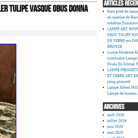
ARTICLES RÉCE
LER TULIPE VASQUE OBUS DONNA
Rare pied de lamp
en opaline de Bac
création Dunaime
LAMPE ART NOU
DECO TULIPE MU
DE VERRE era DA
BRONZE
Lustre Moderne En
Luminaire Lampe
Ovale En Cristal, 
LAMPE PIROUET
ET VERRE ART DE
lamp pirouett
Lampe Alfred Mü
Lampe de bureau 
ARCHIVES
août 2026
juillet 2026
juin 2026
mai 2026