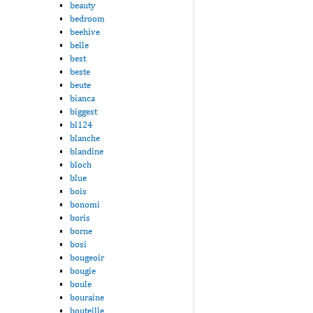
beauty
bedroom
beehive
belle
best
beste
beute
bianca
biggest
bl124
blanche
blandine
bloch
blue
bois
bonomi
boris
borne
bosi
bougeoir
bougie
boule
bouraine
bouteille