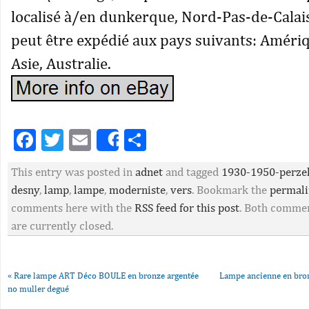
localisé à/en dunkerque, Nord-Pas-de-Calais.
peut être expédié aux pays suivants: Améri
Asie, Australie.
Facebook
Twitter
Email
Partager
Share
This entry was posted in
adnet
and tagged
1930-1950-perze
desny
,
lamp
,
lampe
,
moderniste
,
vers
. Bookmark the
permal
comments here with the
RSS feed for this post
. Both commen
are currently closed.
«
Rare lampe ART Déco BOULE en bronze argentée
Lampe ancienne en bron
no muller degué