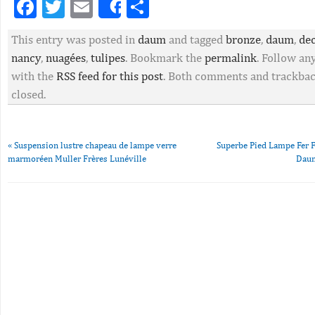
Facebook
Twitter
Email
Partager
Share
This entry was posted in
daum
and tagged
bronze
,
daum
,
de
nancy
,
nuagées
,
tulipes
. Bookmark the
permalink
. Follow a
with the
RSS feed for this post
. Both comments and trackbac
closed.
«
Suspension lustre chapeau de lampe verre
Superbe Pied Lampe Fer F
marmoréen Muller Frères Lunéville
Daum