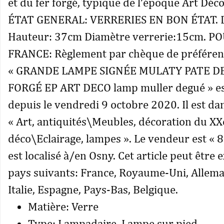
et du fer forgé, typique de l’époque Art Dé
ÉTAT GENERAL: VERRERIES EN BON ÉTAT.
Hauteur: 37cm Diamètre verrerie:15cm. P
FRANCE: Règlement par chèque de préférenc
« GRANDE LAMPE SIGNÉE MULATY PATE D
FORGÉ EP ART DECO lamp muller degué » es
depuis le vendredi 9 octobre 2020. Il est dan
« Art, antiquités\Meubles, décoration du X
déco\Eclairage, lampes ». Le vendeur est « 8
est localisé à/en Osny. Cet article peut être 
pays suivants: France, Royaume-Uni, Allema
Italie, Espagne, Pays-Bas, Belgique.
Matière: Verre
Type: Lampadaire, Lampe sur pied