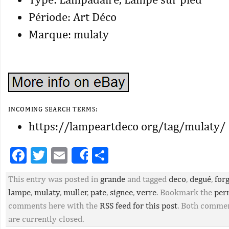
Période: Art Déco
Marque: mulaty
INCOMING SEARCH TERMS:
https://lampeartdeco org/tag/mulaty/
Facebook
Twitter
Email
Partager
Share
This entry was posted in
grande
and tagged
deco
,
degué
,
for
lampe
,
mulaty
,
muller
,
pate
,
signee
,
verre
. Bookmark the
per
comments here with the
RSS feed for this post
. Both commen
are currently closed.