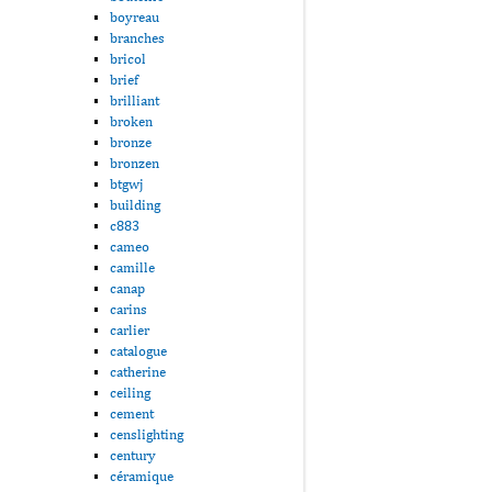
boyreau
branches
bricol
brief
brilliant
broken
bronze
bronzen
btgwj
building
c883
cameo
camille
canap
carins
carlier
catalogue
catherine
ceiling
cement
censlighting
century
céramique