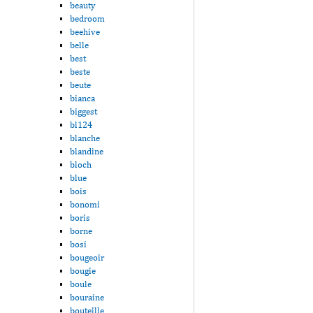
beauty
bedroom
beehive
belle
best
beste
beute
bianca
biggest
bl124
blanche
blandine
bloch
blue
bois
bonomi
boris
borne
bosi
bougeoir
bougie
boule
bouraine
bouteille