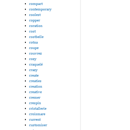
compact
contemporary
coolest
copper
coration
cost
costbelle
cotna
coupe
couvrez
cozy
craquelé
crazy
create
creaties
creation
creative
cremer
crespin
cristallerie
croismare
current
customiser