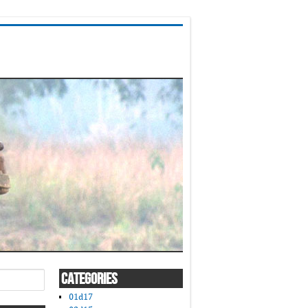
CATEGORIES
01d17