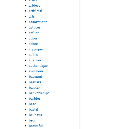
artdeco
artificial
arts
assortment
astuces
atelier
ation
ations
atypique
aubin
auktion
authentique
awesome
baccarat
baguara
banker
bankerlampe
barbier
base
bastel
bauhaus
beau
beautiful