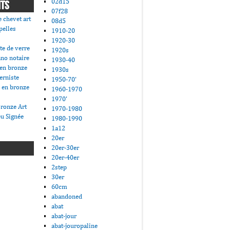
02d15
NTS
07f28
 chevet art
08d5
pelles
1910-20
1920-30
te de verre
1920s
ano notaire
1930-40
 en bronze
1930s
erniste
1950-70'
 en bronze
1960-1970
1970'
ronze Art
1970-1980
u Signée
1980-1990
1a12
20er
20er-30er
20er-40er
2step
30er
60cm
abandoned
abat
abat-jour
abat-jouropaline