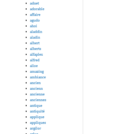
adnet
adorable
affaire
agudo
ahoi
aladdin
aladin
albert
alberts
alfaplex
alfred
alise
amazing
ambiance
ancien
ancienn
ancienne
anciennes
antique
antiquité
applique
appliques
argilor
arlus