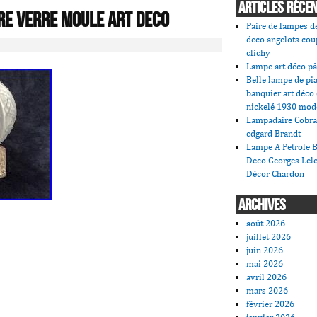
ARTICLES RÉCE
re Verre Moule Art Deco
Paire de lampes de
deco angelots cou
clichy
Lampe art déco pâ
Belle lampe de pi
banquier art déco
nickelé 1930 mod
Lampadaire Cobra
edgard Brandt
Lampe A Petrole B
Deco Georges Lele
Décor Chardon
ARCHIVES
août 2026
juillet 2026
juin 2026
mai 2026
avril 2026
mars 2026
février 2026