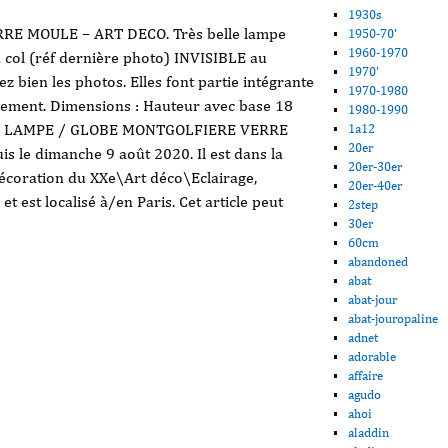
1930s
E MOULE – ART DECO. Très belle lampe
1950-70'
1960-1970
 col (réf dernière photo) INVISIBLE au
1970'
 bien les photos. Elles font partie intégrante
1970-1980
nnement. Dimensions : Hauteur avec base 18
1980-1990
tem « LAMPE / GLOBE MONTGOLFIERE VERRE
1a12
20er
 le dimanche 9 août 2020. Il est dans la
20er-30er
décoration du XXe\Art déco\Eclairage,
20er-40er
t est localisé à/en Paris. Cet article peut
2step
30er
60cm
abandoned
abat
abat-jour
abat-jouropaline
adnet
adorable
affaire
agudo
ahoi
aladdin