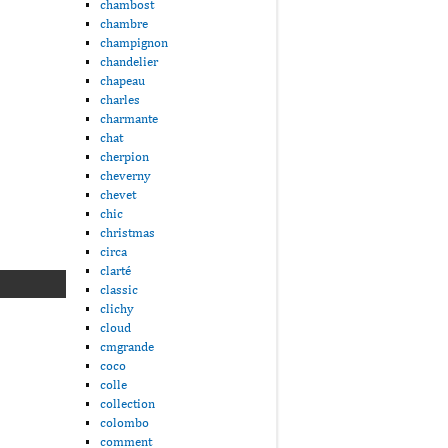
chambost
chambre
champignon
chandelier
chapeau
charles
charmante
chat
cherpion
cheverny
chevet
chic
christmas
circa
clarté
classic
clichy
cloud
cmgrande
coco
colle
collection
colombo
comment