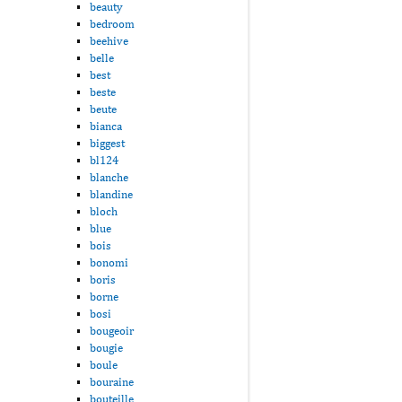
beauty
bedroom
beehive
belle
best
beste
beute
bianca
biggest
bl124
blanche
blandine
bloch
blue
bois
bonomi
boris
borne
bosi
bougeoir
bougie
boule
bouraine
bouteille