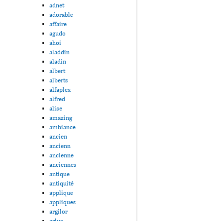
adnet
adorable
affaire
agudo
ahoi
aladdin
aladin
albert
alberts
alfaplex
alfred
alise
amazing
ambiance
ancien
ancienn
ancienne
anciennes
antique
antiquité
applique
appliques
argilor
arlus