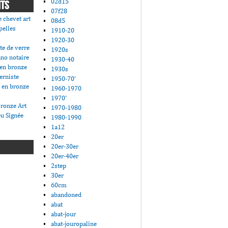
02d15
NTS
07f28
 chevet art
08d5
pelles
1910-20
1920-30
te de verre
1920s
ano notaire
1930-40
 en bronze
1930s
erniste
1950-70'
 en bronze
1960-1970
1970'
ronze Art
1970-1980
u Signée
1980-1990
1a12
20er
20er-30er
20er-40er
2step
30er
60cm
abandoned
abat
abat-jour
abat-jouropaline