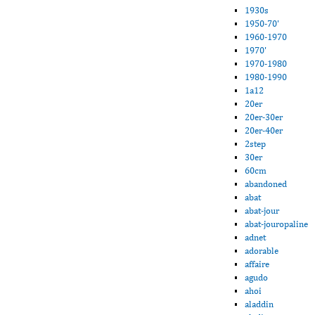
1930s
1950-70'
1960-1970
1970'
1970-1980
1980-1990
1a12
20er
20er-30er
20er-40er
2step
30er
60cm
abandoned
abat
abat-jour
abat-jouropaline
adnet
adorable
affaire
agudo
ahoi
aladdin