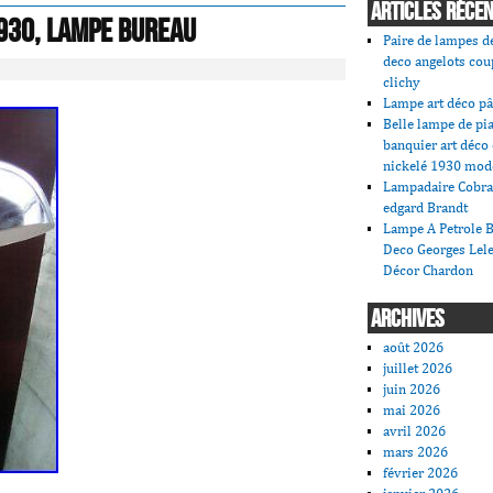
ARTICLES RÉCE
930, lampe bureau
Paire de lampes de
deco angelots cou
clichy
Lampe art déco pâ
Belle lampe de pi
banquier art déco
nickelé 1930 mod
Lampadaire Cobra
edgard Brandt
Lampe A Petrole B
Deco Georges Lele
Décor Chardon
ARCHIVES
août 2026
juillet 2026
juin 2026
mai 2026
avril 2026
mars 2026
février 2026