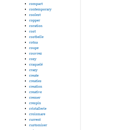
compact
contemporary
coolest
copper
coration
cost
costbelle
cotna
coupe
couvrez
cozy
craquelé
crazy
create
creaties
creation
creative
cremer
crespin
cristallerie
croismare
current
customiser