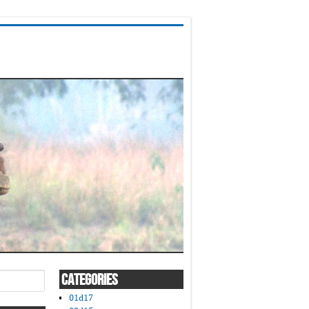
CATEGORIES
01d17