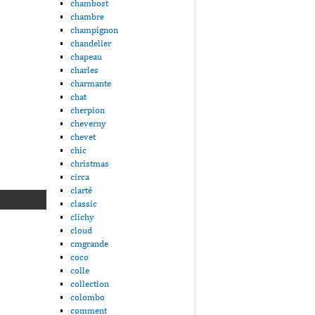
chambost
chambre
champignon
chandelier
chapeau
charles
charmante
chat
cherpion
cheverny
chevet
chic
christmas
circa
clarté
classic
clichy
cloud
cmgrande
coco
colle
collection
colombo
comment