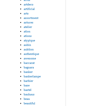
artdeco
artificial
arts
assortment
astuces
atelier
ation
ations
atypique
aubin
auktion
authentique
awesome
baccarat
baguara
banker
bankerlampe
barbier
base
bastel
bauhaus
beau
beautiful