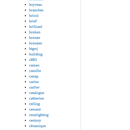
boyreau
branches
bricol
brief
brilliant
broken
bronze
bronzen
btgwj
building
c883
cameo
camille
canap
carins
carlier
catalogue
catherine
ceiling
cement
censlighting
century
céramique