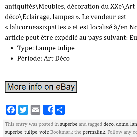
antiquités\Meubles, décoration du XXe\Art
déco\Eclairage, lampes ». Le vendeur est
« lalicorneasixpattes » et est localisé à/en 
article peut être expédié au pays suivant: E
Type: Lampe tulipe
Période: Art Déco
Facebook
Twitter
Email
Partager
Share
This entry was posted in
superbe
and tagged
deco
,
dome
,
la
superbe
,
tulipe
,
voir
. Bookmark the
permalink
. Follow any 