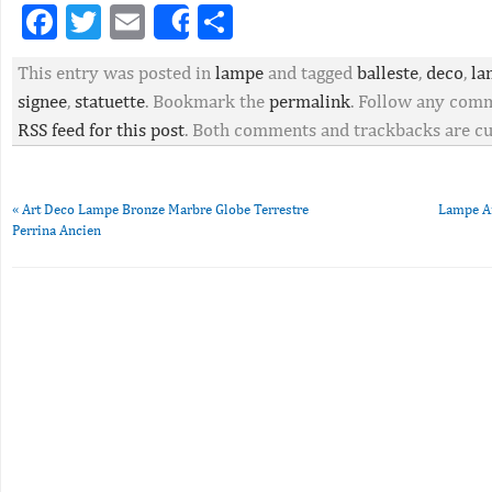
Facebook
Twitter
Email
Partager
Share
This entry was posted in
lampe
and tagged
balleste
,
deco
,
la
signee
,
statuette
. Bookmark the
permalink
. Follow any comm
RSS feed for this post
. Both comments and trackbacks are cu
«
Art Deco Lampe Bronze Marbre Globe Terrestre
Lampe Ar
Perrina Ancien