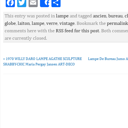
Facebook
Twitter
Email
Partager
Share
This entry was posted in
lampe
and tagged
ancien
,
bureau
,
c
globe
,
laiton
,
lampe
,
verre
,
vintage
. Bookmark the
permalink
comments here with the
RSS feed for this post
. Both commen
are currently closed.
«
1970 WILLY DARO LAMPE AGATHE SCULPTURE
Lampe De Bureau Jumo Ar
SHABBY-CHIC Maria Pergay Jansen ART-DECO