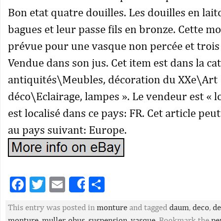
Bon etat quatre douilles. Les douilles en lait
bagues et leur passe fils en bronze. Cette m
prévue pour une vasque non percée et trois 
Vendue dans son jus. Cet item est dans la cat
antiquités\Meubles, décoration du XXe\Art
déco\Eclairage, lampes ». Le vendeur est « l
est localisé dans ce pays: FR. Cet article peu
au pays suivant: Europe.
Facebook
Twitter
Email
Partager
Share
This entry was posted in
monture
and tagged
daum
,
deco
,
de
monture
,
muller
,
obus
,
suspension
,
vasque
. Bookmark the
pe