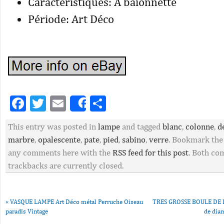
Caractéristiques: A baïonnette
Période: Art Déco
Facebook
Twitter
Email
Partager
Share
This entry was posted in
lampe
and tagged
blanc
,
colonne
,
d
marbre
,
opalescente
,
pate
,
pied
,
sabino
,
verre
. Bookmark th
any comments here with the
RSS feed for this post
. Both c
trackbacks are currently closed.
«
VASQUE LAMPE Art Déco métal Perruche Oiseau
TRES GROSSE BOULE DE 
paradis Vintage
de dia