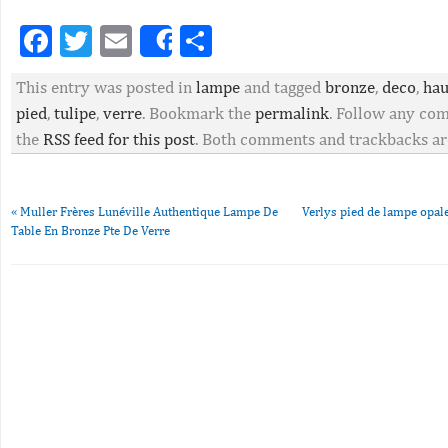
Facebook
Twitter
Email
Partager
Share
This entry was posted in
lampe
and tagged
bronze
,
deco
,
hau
pied
,
tulipe
,
verre
. Bookmark the
permalink
. Follow any co
the
RSS feed for this post
. Both comments and trackbacks are
«
Muller Frères Lunéville Authentique Lampe De
Verlys pied de lampe opale
Table En Bronze Pte De Verre