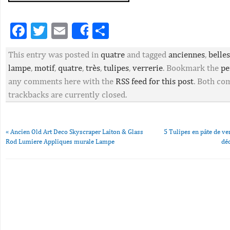
Facebook
Twitter
Email
Partager
Share
This entry was posted in
quatre
and tagged
anciennes
,
belles
lampe
,
motif
,
quatre
,
très
,
tulipes
,
verrerie
. Bookmark the
pe
any comments here with the
RSS feed for this post
. Both c
trackbacks are currently closed.
«
Ancien Old Art Deco Skyscraper Laiton & Glass
5 Tulipes en pâte de ve
Rod Lumiere Appliques murale Lampe
dé