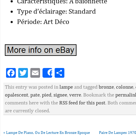
Caractéristiques: A baïonnette
Type d’éclairage: Standard
Période: Art Déco
Facebook
Twitter
Email
Partager
Share
This entry was posted in
lampe
and tagged
bronze
,
colonne
,
opalescent
,
pate
,
pied
,
signee
,
verre
. Bookmark the
permalin
comments here with the
RSS feed for this post
. Both commen
are currently closed.
«
Lampe De Piano, Ou De Lecture En Bronze Epoque
Paire De Lampes 1970