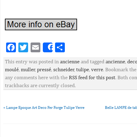
Facebook
Twitter
Email
Partager
Share
This entry was posted in
ancienne
and tagged
ancienne
,
dec
moulé
,
muller
,
pressé
,
schneider
,
tulipe
,
verre
. Bookmark th
any comments here with the
RSS feed for this post
. Both c
trackbacks are currently closed.
«
Lampe Epoque Art Deco Fer Forge Tulipe Verre
Belle LAMPE de tab