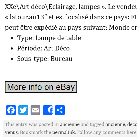
XXe\Art déco\Eclairage, lampes ». Le vendeu
« latour.au13″ et est localisé dans ce pays: FR
peut être expédié au pays suivant: Monde en
Type: Lampe de table
Période: Art Déco
Sous-type: Bureau
Facebook
Twitter
Email
Partager
Share
This entry was posted in
ancienne
and tagged
ancienne
,
dec
venus
. Bookmark the
permalink
. Follow any comments here