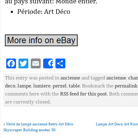
au pays suivant: Monde entier.
Période: Art Déco
Facebook
Twitter
Email
Partager
Share
This entry was posted in
ancienne
and tagged
ancienne
,
cha
deco
,
lampe
,
lumiere
,
perzel
,
table
. Bookmark the
permalink
comments here with the
RSS feed for this post
. Both commen
are currently closed.
«
Verre de lampe ancienne Retro Art Déco
Lampe Art Deco Art No
Skyscraper Building années 30