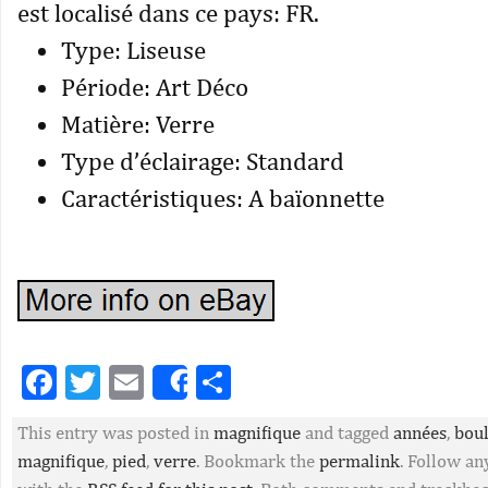
est localisé dans ce pays: FR.
Type: Liseuse
Période: Art Déco
Matière: Verre
Type d’éclairage: Standard
Caractéristiques: A baïonnette
Facebook
Twitter
Email
Partager
Share
This entry was posted in
magnifique
and tagged
années
,
bou
magnifique
,
pied
,
verre
. Bookmark the
permalink
. Follow a