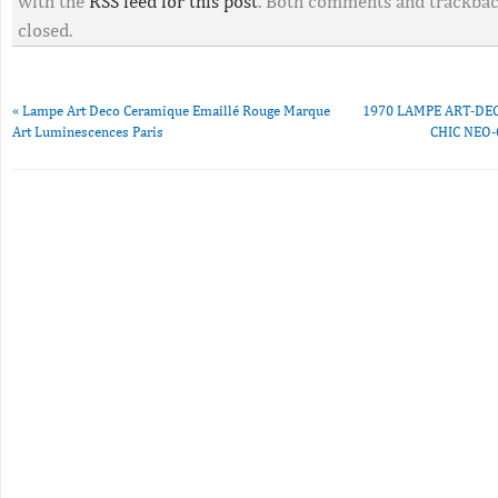
with the
RSS feed for this post
. Both comments and trackbac
closed.
«
Lampe Art Deco Ceramique Emaillé Rouge Marque
1970 LAMPE ART-DE
Art Luminescences Paris
CHIC NEO-