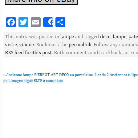
Facebook
Twitter
Email
Partager
Share
This entry was posted in
lampe
and tagged
deco
,
lampe
,
pate
verre
,
vianne
. Bookmark the
permalink
. Follow any commen
RSS feed for this post
. Both comments and trackbacks are cu
«
Ancienne lampe PIERROT ART DECO en porcelaine
Lot de 2 Anciennes tulipe
de Limoges signé ELTE à compléter