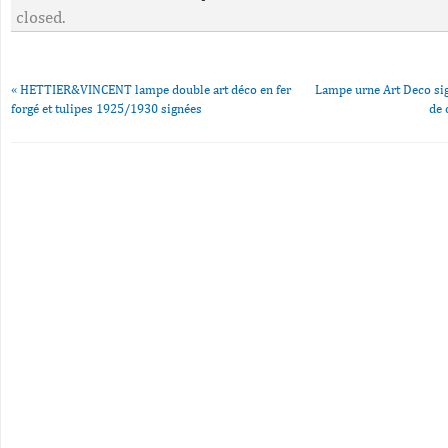
closed.
«
HETTIER&VINCENT lampe double art déco en fer
Lampe urne Art Deco si
forgé et tulipes 1925/1930 signées
de 