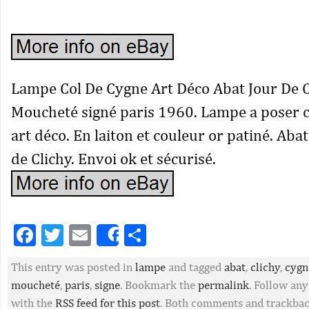
Lampe Col De Cygne Art Déco Abat Jour De C
Moucheté signé paris 1960. Lampe a poser c
art déco. En laiton et couleur or patiné. Aba
de Clichy. Envoi ok et sécurisé.
Facebook
Twitter
Email
Partager
Share
This entry was posted in
lampe
and tagged
abat
,
clichy
,
cygn
moucheté
,
paris
,
signe
. Bookmark the
permalink
. Follow an
with the
RSS feed for this post
. Both comments and trackbac