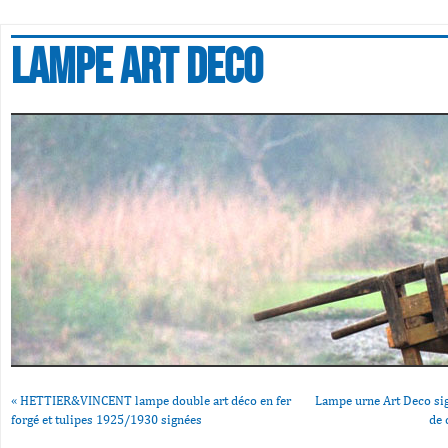
Lampe art deco
«
HETTIER&VINCENT lampe double art déco en fer
Lampe urne Art Deco si
forgé et tulipes 1925/1930 signées
de 