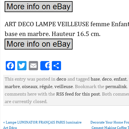
ART DECO LAMPE VEILLEUSE femme Enfant 
base en marbre. Hauteur 16.5 cm.
Facebook
Twitter
Email
Partager
Share
This entry was posted in
deco
and tagged
base
,
deco
,
enfant
,
marbre
,
oiseaux
,
régule
,
veilleuse
. Bookmark the
permalink
.
comments here with the
RSS feed for this post
. Both commen
are currently closed.
«
Lampe LUMINATOR FRANÇAIS PARIS luminaire
Decorate Your Home Fr
Art Déco
Cement Making Coffee 