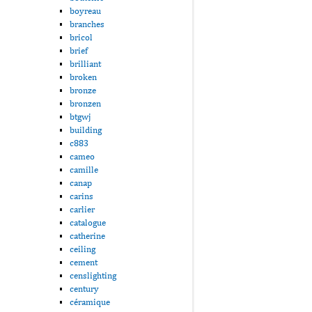
boyreau
branches
bricol
brief
brilliant
broken
bronze
bronzen
btgwj
building
c883
cameo
camille
canap
carins
carlier
catalogue
catherine
ceiling
cement
censlighting
century
céramique