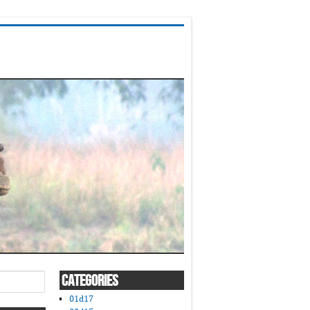
CATEGORIES
01d17