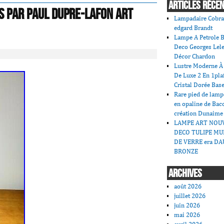
ARTICLES RÉCE
s par Paul DUPRE-LAFON Art
Lampadaire Cobra
edgard Brandt
Lampe A Petrole B
Deco Georges Lele
Décor Chardon
Lustre Moderne À 
De Luxe 2 En 1pla
Cristal Dorée Bas
Rare pied de lamp
en opaline de Bac
création Dunaime
LAMPE ART NOU
DECO TULIPE MU
DE VERRE era DA
BRONZE
ARCHIVES
août 2026
juillet 2026
juin 2026
mai 2026