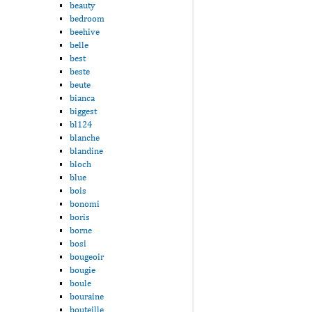
beauty
bedroom
beehive
belle
best
beste
beute
bianca
biggest
bl124
blanche
blandine
bloch
blue
bois
bonomi
boris
borne
bosi
bougeoir
bougie
boule
bouraine
bouteille