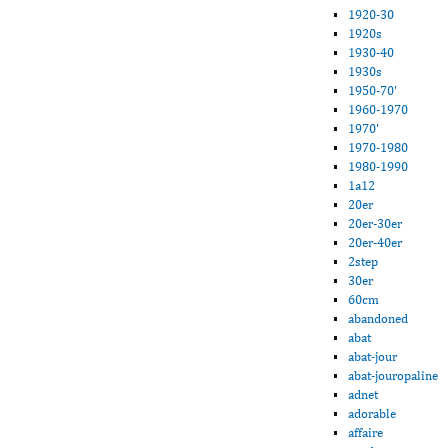
1920-30
1920s
1930-40
1930s
1950-70'
1960-1970
1970'
1970-1980
1980-1990
1a12
20er
20er-30er
20er-40er
2step
30er
60cm
abandoned
abat
abat-jour
abat-jouropaline
adnet
adorable
affaire