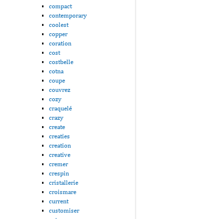
compact
contemporary
coolest
copper
coration
cost
costbelle
cotna
coupe
couvrez
cozy
craquelé
crazy
create
creaties
creation
creative
cremer
crespin
cristallerie
croismare
current
customiser