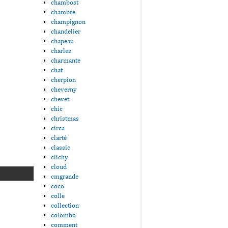
chambost
chambre
champignon
chandelier
chapeau
charles
charmante
chat
cherpion
cheverny
chevet
chic
christmas
circa
clarté
classic
clichy
cloud
cmgrande
coco
colle
collection
colombo
comment