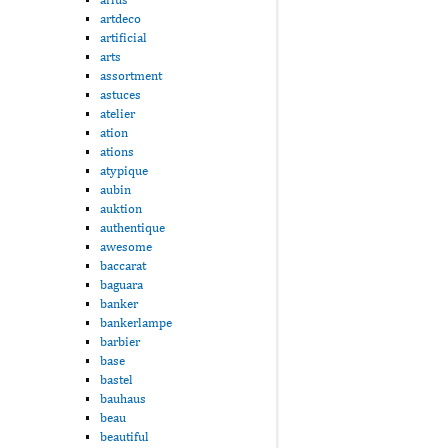
artdeco
artificial
arts
assortment
astuces
atelier
ation
ations
atypique
aubin
auktion
authentique
awesome
baccarat
baguara
banker
bankerlampe
barbier
base
bastel
bauhaus
beau
beautiful