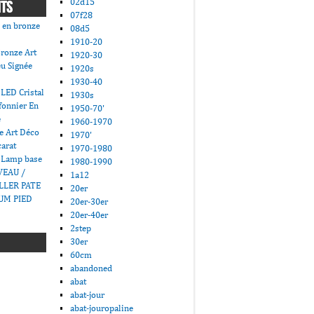
02d15
NTS
07f28
 en bronze
08d5
1910-20
ronze Art
1920-30
u Signée
1920s
1930-40
LED Cristal
1930s
fonnier En
1950-70'
e
1960-1970
e Art Déco
1970'
carat
1970-1980
 Lamp base
1980-1990
VEAU /
1a12
LLER PATE
20er
UM PIED
20er-30er
20er-40er
2step
30er
60cm
abandoned
abat
abat-jour
abat-jouropaline