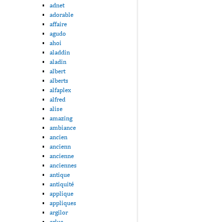
adnet
adorable
affaire
agudo
ahoi
aladdin
aladin
albert
alberts
alfaplex
alfred
alise
amazing
ambiance
ancien
ancienn
ancienne
anciennes
antique
antiquité
applique
appliques
argilor
arlus