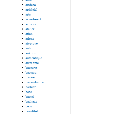
artdeco
artificial
arts
assortment
astuces
atelier
ation
ations
atypique
aubin
auktion
authentique
awesome
baccarat
baguara
banker
bankerlampe
barbier
base
bastel
bauhaus
beau
beautiful