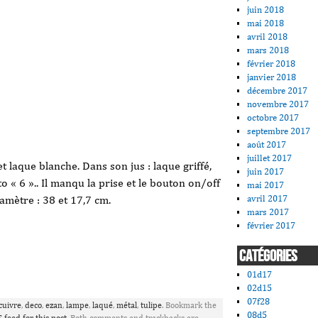
juin 2018
mai 2018
avril 2018
mars 2018
février 2018
janvier 2018
décembre 2017
novembre 2017
octobre 2017
septembre 2017
août 2017
juillet 2017
t laque blanche. Dans son jus : laque griffé,
juin 2017
 « 6 ».. Il manqu la prise et le bouton on/off
mai 2017
avril 2017
iamètre : 38 et 17,7 cm.
mars 2017
février 2017
CATÉGORIES
ager
01d17
02d15
07f28
cuivre
,
deco
,
ezan
,
lampe
,
laqué
,
métal
,
tulipe
. Bookmark the
08d5