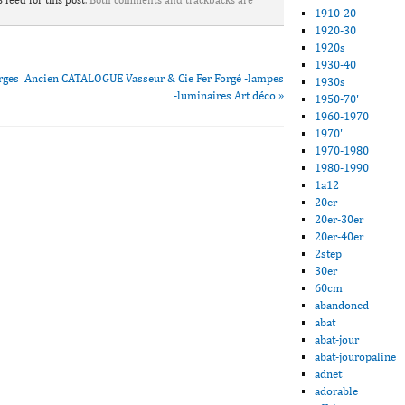
 feed for this post
. Both comments and trackbacks are
1910-20
1920-30
1920s
1930-40
rges
Ancien CATALOGUE Vasseur & Cie Fer Forgé -lampes
1930s
-luminaires Art déco
»
1950-70'
1960-1970
1970'
1970-1980
1980-1990
1a12
20er
20er-30er
20er-40er
2step
30er
60cm
abandoned
abat
abat-jour
abat-jouropaline
adnet
adorable