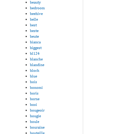
beauty
bedroom
beehive
belle
best
beste
beute
bianca
biggest
bl124
blanche
blandine
bloch
blue
bois
bonomi
boris
borne
bosi
bougeoir
bougie
boule
bouraine
bouteille