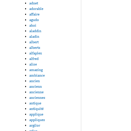
adnet
adorable
affaire
agudo
ahoi
aladdin
aladin
albert
alberts
alfaplex
alfred
alise
amazing
ambiance
ancien
ancienn
ancienne
anciennes
antique
antiquité
applique
appliques
argilor
arlus