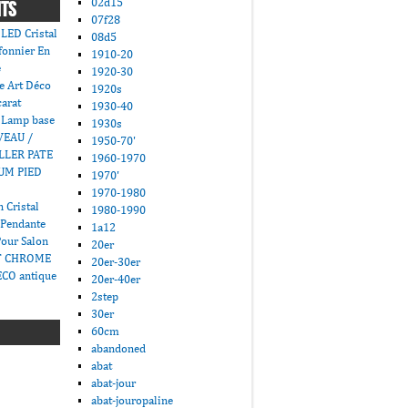
02d15
NTS
07f28
LED Cristal
08d5
fonnier En
1910-20
e
1920-30
e Art Déco
1920s
carat
1930-40
 Lamp base
1930s
VEAU /
1950-70'
LLER PATE
1960-1970
UM PIED
1970'
1970-1980
 Cristal
1980-1990
 Pendante
1a12
Pour Salon
20er
T CHROME
20er-30er
CO antique
20er-40er
2step
30er
60cm
abandoned
abat
abat-jour
abat-jouropaline