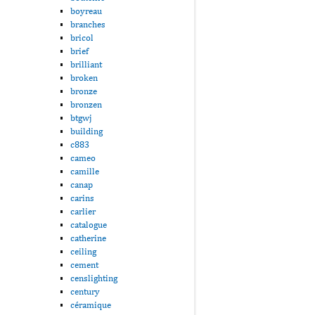
boyreau
branches
bricol
brief
brilliant
broken
bronze
bronzen
btgwj
building
c883
cameo
camille
canap
carins
carlier
catalogue
catherine
ceiling
cement
censlighting
century
céramique