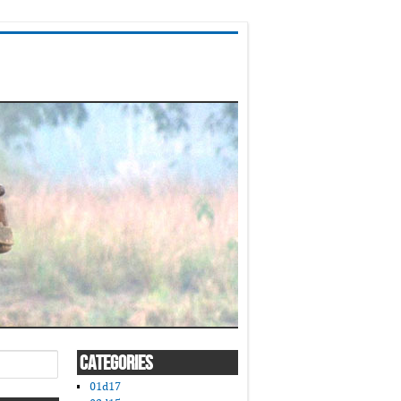
CATEGORIES
01d17