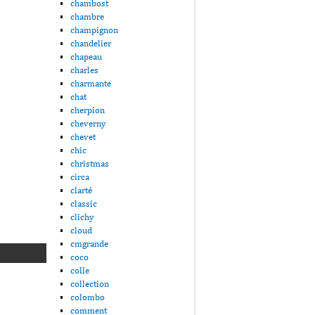
chambost
chambre
champignon
chandelier
chapeau
charles
charmante
chat
cherpion
cheverny
chevet
chic
christmas
circa
clarté
classic
clichy
cloud
cmgrande
coco
colle
collection
colombo
comment