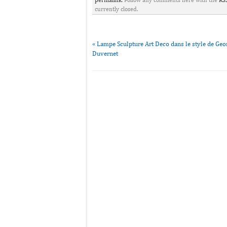
permalink
. Follow any comments here with the
RSS
currently closed.
«
Lampe Sculpture Art Deco dans le style de Geo
Duvernet