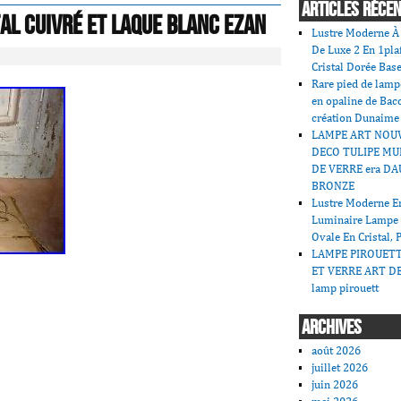
ARTICLES RÉCE
al cuivré et laque blanc Ezan
Lustre Moderne À 
De Luxe 2 En 1pla
Cristal Dorée Bas
Rare pied de lamp
en opaline de Bac
création Dunaime
LAMPE ART NOU
DECO TULIPE MU
DE VERRE era DA
BRONZE
Lustre Moderne En
Luminaire Lampe
Ovale En Cristal, 
LAMPE PIROUET
ET VERRE ART DE
lamp pirouett
ARCHIVES
août 2026
juillet 2026
juin 2026