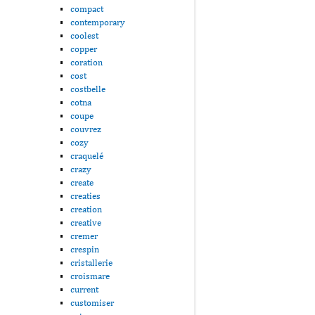
compact
contemporary
coolest
copper
coration
cost
costbelle
cotna
coupe
couvrez
cozy
craquelé
crazy
create
creaties
creation
creative
cremer
crespin
cristallerie
croismare
current
customiser