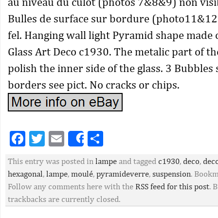
au niveau du culot (photos 7&8&9) non visi
Bulles de surface sur bordure (photo11&12
fel. Hanging wall light Pyramid shape made
Glass Art Deco c1930. The metalic part of th
polish the inner side of the glass. 3 Bubbles
borders see pict. No cracks or chips.
Facebook
Twitter
Email
Partager
Share
This entry was posted in
lampe
and tagged
c1930
,
deco
,
dec
hexagonal
,
lampe
,
moulé
,
pyramideverre
,
suspension
. Book
Follow any comments here with the
RSS feed for this post
. 
trackbacks are currently closed.