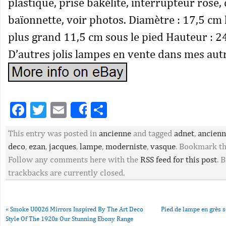
plastique, prise bakélite, interrupteur rose, 
baïonnette, voir photos. Diamètre : 17,5 cm
plus grand 11,5 cm sous le pied Hauteur : 2
D’autres jolis lampes en vente dans mes aut
Facebook
Twitter
Email
Partager
Share
This entry was posted in
ancienne
and tagged
adnet
,
ancienn
deco
,
ezan
,
jacques
,
lampe
,
moderniste
,
vasque
. Bookmark t
Follow any comments here with the
RSS feed for this post
. 
trackbacks are currently closed.
«
Smoke U0026 Mirrors Inspired By The Art Deco
Pied de lampe en grès s
Style Of The 1920s Our Stunning Ebony Range