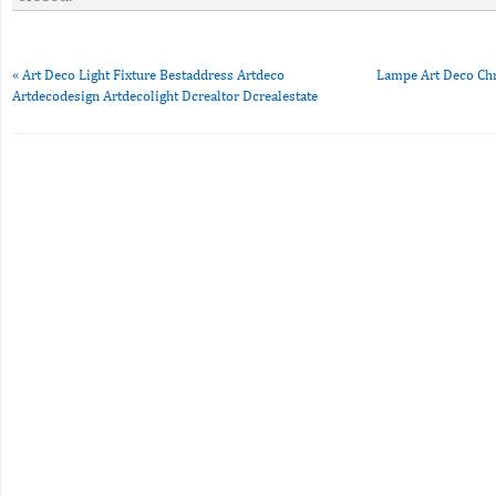
«
Art Deco Light Fixture Bestaddress Artdeco
Lampe Art Deco Chr
Artdecodesign Artdecolight Dcrealtor Dcrealestate