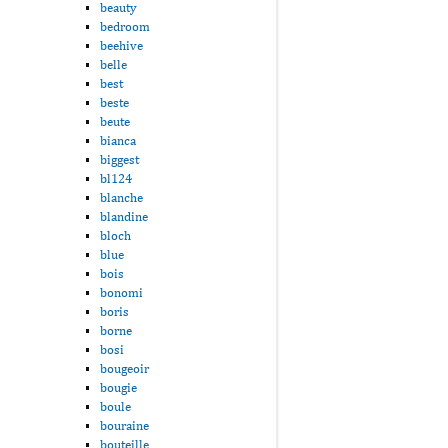
beauty
bedroom
beehive
belle
best
beste
beute
bianca
biggest
bl124
blanche
blandine
bloch
blue
bois
bonomi
boris
borne
bosi
bougeoir
bougie
boule
bouraine
bouteille