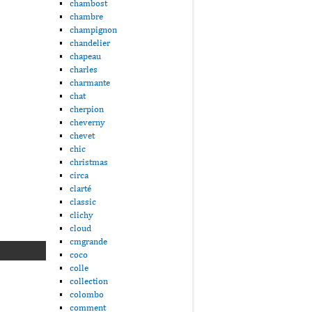
chambost
chambre
champignon
chandelier
chapeau
charles
charmante
chat
cherpion
cheverny
chevet
chic
christmas
circa
clarté
classic
clichy
cloud
cmgrande
coco
colle
collection
colombo
comment