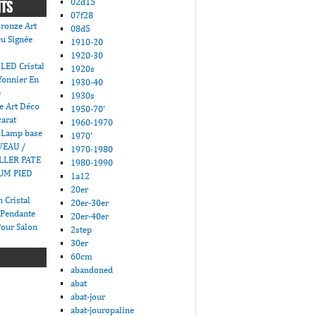
02d15
NTS
07f28
ronze Art
08d5
u Signée
1910-20
1920-30
LED Cristal
1920s
fonnier En
1930-40
e
1930s
e Art Déco
1950-70'
carat
1960-1970
 Lamp base
1970'
VEAU /
1970-1980
LLER PATE
1980-1990
UM PIED
1a12
20er
 Cristal
20er-30er
 Pendante
20er-40er
Pour Salon
2step
30er
60cm
abandoned
abat
abat-jour
abat-jouropaline