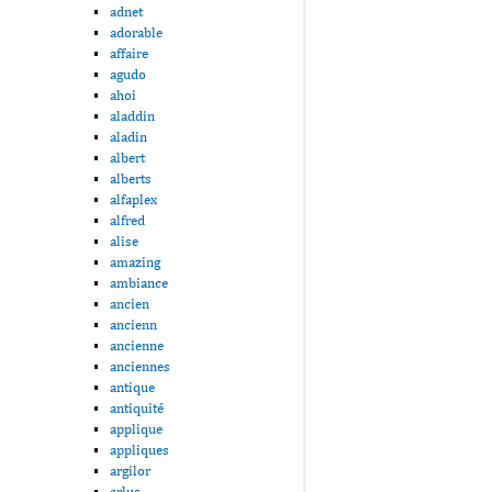
adnet
adorable
affaire
agudo
ahoi
aladdin
aladin
albert
alberts
alfaplex
alfred
alise
amazing
ambiance
ancien
ancienn
ancienne
anciennes
antique
antiquité
applique
appliques
argilor
arlus