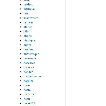
artdeco
artificial
arts
assortment
astuces
atelier
ation
ations
atypique
aubin
auktion
authentique
awesome
baccarat
baguara
banker
bankerlampe
barbier
base
bastel
bauhaus
beau
beautiful