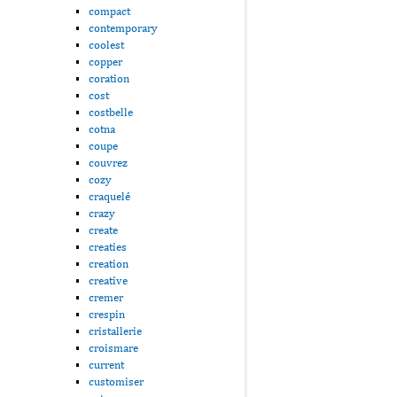
compact
contemporary
coolest
copper
coration
cost
costbelle
cotna
coupe
couvrez
cozy
craquelé
crazy
create
creaties
creation
creative
cremer
crespin
cristallerie
croismare
current
customiser