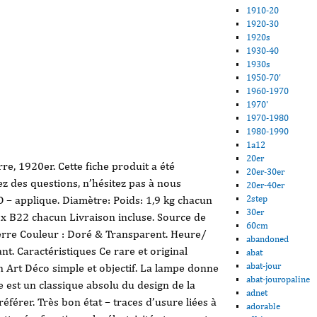
1910-20
1920-30
1920s
1930-40
1930s
1950-70'
1960-1970
1970'
1970-1980
1980-1990
1a12
20er
e, 1920er. Cette fiche produit a été
20er-30er
z des questions, n’hésitez pas à nous
20er-40er
 – applique. Diamètre: Poids: 1,9 kg chacun
2step
30er
 x B22 chacun Livraison incluse. Source de
60cm
Verre Couleur : Doré & Transparent. Heure/
abandoned
t. Caractéristiques Ce rare et original
abat
abat-jour
 Art Déco simple et objectif. La lampe donne
abat-jouropaline
e est un classique absolu du design de la
adnet
éférer. Très bon état – traces d’usure liées à
adorable