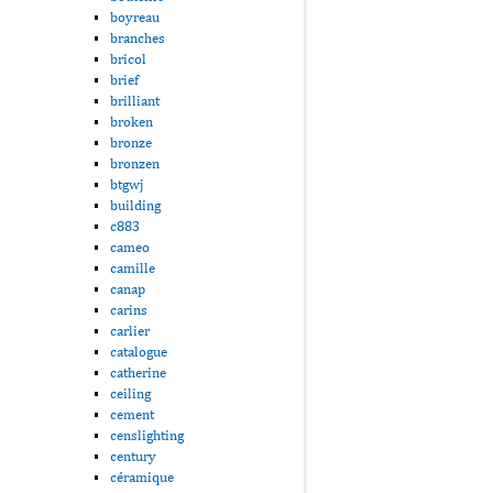
boyreau
branches
bricol
brief
brilliant
broken
bronze
bronzen
btgwj
building
c883
cameo
camille
canap
carins
carlier
catalogue
catherine
ceiling
cement
censlighting
century
céramique