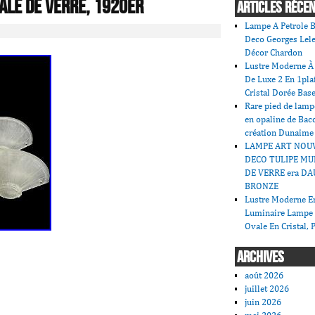
ale De Verre, 1920er
ARTICLES RÉCE
Lampe A Petrole B
Deco Georges Lele
Décor Chardon
Lustre Moderne À 
De Luxe 2 En 1pla
Cristal Dorée Bas
Rare pied de lamp
en opaline de Bac
création Dunaime
LAMPE ART NOU
DECO TULIPE MU
DE VERRE era DA
BRONZE
Lustre Moderne En
Luminaire Lampe
Ovale En Cristal, 
ARCHIVES
août 2026
juillet 2026
juin 2026