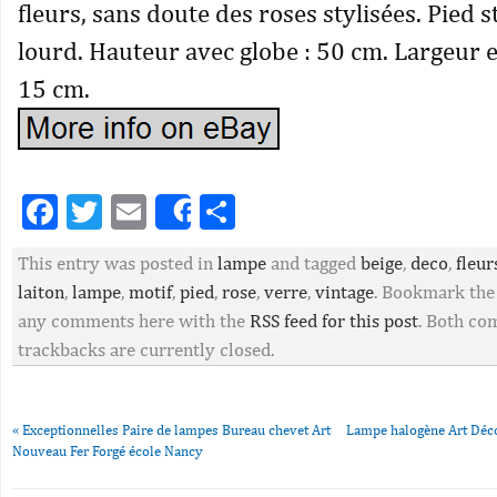
fleurs, sans doute des roses stylisées. Pied s
lourd. Hauteur avec globe : 50 cm. Largeur 
15 cm.
Facebook
Twitter
Email
Partager
Share
This entry was posted in
lampe
and tagged
beige
,
deco
,
fleur
laiton
,
lampe
,
motif
,
pied
,
rose
,
verre
,
vintage
. Bookmark th
any comments here with the
RSS feed for this post
. Both c
trackbacks are currently closed.
«
Exceptionnelles Paire de lampes Bureau chevet Art
Lampe halogène Art Déc
Nouveau Fer Forgé école Nancy