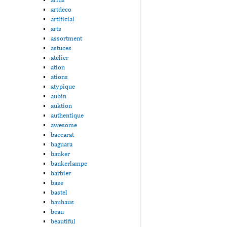
artdeco
artificial
arts
assortment
astuces
atelier
ation
ations
atypique
aubin
auktion
authentique
awesome
baccarat
baguara
banker
bankerlampe
barbier
base
bastel
bauhaus
beau
beautiful