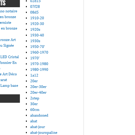
02d15
NTS
07f28
ano notaire
08d5
 en bronze
1910-20
erniste
1920-30
 en bronze
1920s
1930-40
ronze Art
1930s
u Signée
1950-70'
1960-1970
LED Cristal
1970'
fonnier En
1970-1980
e
1980-1990
e Art Déco
1a12
carat
20er
 Lamp base
20er-30er
20er-40er
2step
30er
60cm
abandoned
abat
abat-jour
abat-jouropaline