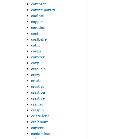
compact
contemporary
coolest
copper
coration
cost
costbelle
cotna
coupe
couvrez
cozy
craquelé
crazy
create
creaties
creation
creative
cremer
crespin
cristallerie
croismare
current
customiser