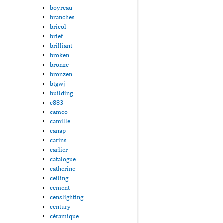
boyreau
branches
bricol
brief
brilliant
broken
bronze
bronzen
btgwj
building
c883
cameo
camille
canap
carins
carlier
catalogue
catherine
ceiling
cement
censlighting
century
céramique