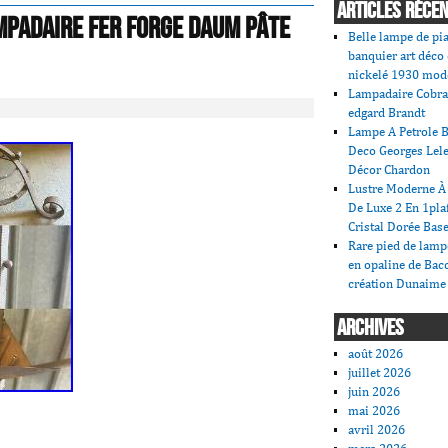
ARTICLES RÉCE
mpadaire Fer Forge Daum Pâte
Belle lampe de pi
banquier art déco
nickelé 1930 mod
Lampadaire Cobra
edgard Brandt
Lampe A Petrole B
Deco Georges Lele
Décor Chardon
Lustre Moderne À 
De Luxe 2 En 1pla
Cristal Dorée Bas
Rare pied de lamp
en opaline de Bac
création Dunaime
ARCHIVES
août 2026
juillet 2026
juin 2026
mai 2026
avril 2026