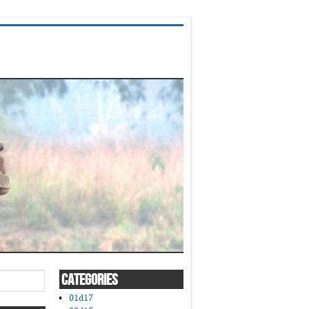
CATEGORIES
01d17