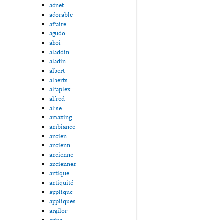
adnet
adorable
affaire
agudo
ahoi
aladdin
aladin
albert
alberts
alfaplex
alfred
alise
amazing
ambiance
ancien
ancienn
ancienne
anciennes
antique
antiquité
applique
appliques
argilor
arlus