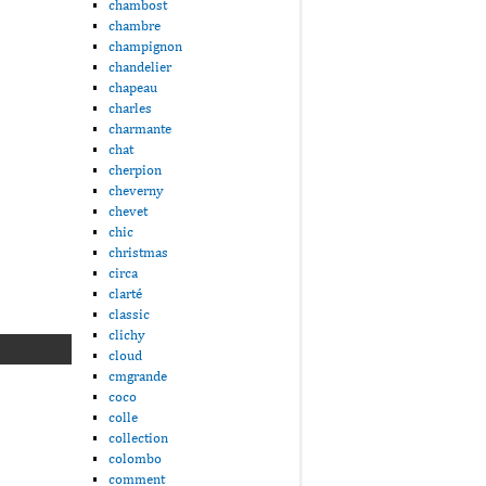
chambost
chambre
champignon
chandelier
chapeau
charles
charmante
chat
cherpion
cheverny
chevet
chic
christmas
circa
clarté
classic
clichy
cloud
cmgrande
coco
colle
collection
colombo
comment