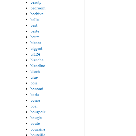
beauty
bedroom
beehive
belle
best
beste
beute
bianca
biggest
bl124
blanche
blandine
bloch
blue
bois
bonomi
boris
borne
bosi
bougeoir
bougie
boule
bouraine
bouteille