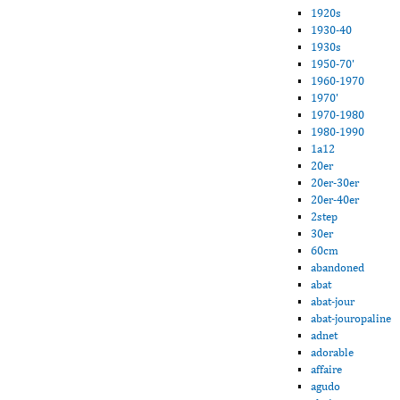
1920s
1930-40
1930s
1950-70'
1960-1970
1970'
1970-1980
1980-1990
1a12
20er
20er-30er
20er-40er
2step
30er
60cm
abandoned
abat
abat-jour
abat-jouropaline
adnet
adorable
affaire
agudo