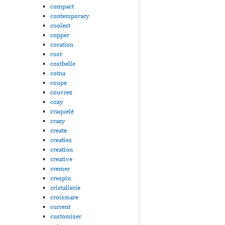
compact
contemporary
coolest
copper
coration
cost
costbelle
cotna
coupe
couvrez
cozy
craquelé
crazy
create
creaties
creation
creative
cremer
crespin
cristallerie
croismare
current
customiser