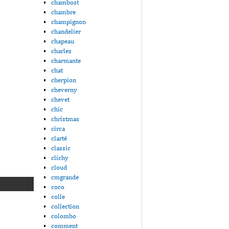
chambost
chambre
champignon
chandelier
chapeau
charles
charmante
chat
cherpion
cheverny
chevet
chic
christmas
circa
clarté
classic
clichy
cloud
cmgrande
coco
colle
collection
colombo
comment