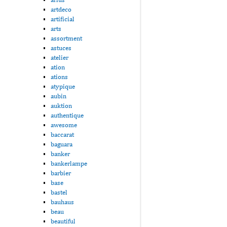
artdeco
artificial
arts
assortment
astuces
atelier
ation
ations
atypique
aubin
auktion
authentique
awesome
baccarat
baguara
banker
bankerlampe
barbier
base
bastel
bauhaus
beau
beautiful