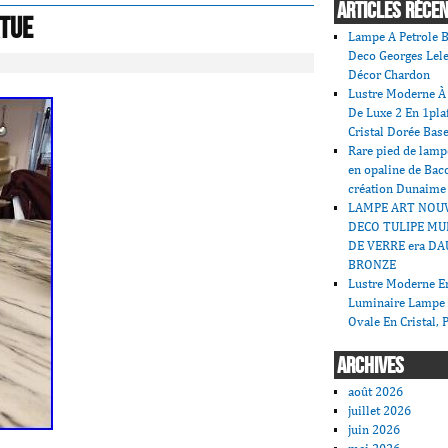
ARTICLES RÉCE
atue
Lampe A Petrole B
Deco Georges Lele
Décor Chardon
Lustre Moderne À 
De Luxe 2 En 1pla
Cristal Dorée Bas
Rare pied de lamp
en opaline de Bac
création Dunaime
LAMPE ART NOU
DECO TULIPE MU
DE VERRE era DA
BRONZE
Lustre Moderne En
Luminaire Lampe
Ovale En Cristal, 
ARCHIVES
août 2026
juillet 2026
juin 2026