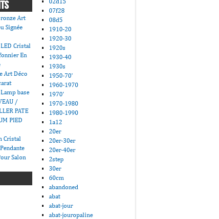
02d15
NTS
07f28
ronze Art
08d5
u Signée
1910-20
1920-30
LED Cristal
1920s
fonnier En
1930-40
e
1930s
e Art Déco
1950-70'
carat
1960-1970
 Lamp base
1970'
VEAU /
1970-1980
LLER PATE
1980-1990
UM PIED
1a12
20er
 Cristal
20er-30er
 Pendante
20er-40er
Pour Salon
2step
30er
60cm
abandoned
abat
abat-jour
abat-jouropaline