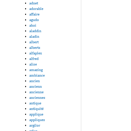
adnet
adorable
affaire
agudo
ahoi
aladdin
aladin
albert
alberts
alfaplex
alfred
alise
amazing
ambiance
ancien
ancienn
ancienne
anciennes
antique
antiquité
applique
appliques
argilor
arlus