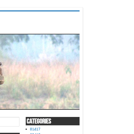
CATEGORIES
01d17