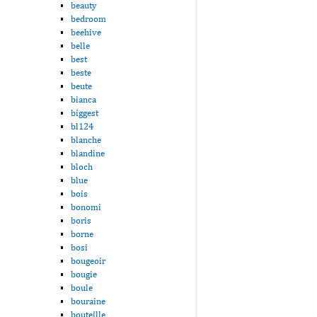
beauty
bedroom
beehive
belle
best
beste
beute
bianca
biggest
bl124
blanche
blandine
bloch
blue
bois
bonomi
boris
borne
bosi
bougeoir
bougie
boule
bouraine
bouteille