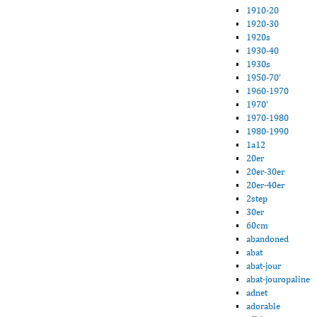
1910-20
1920-30
1920s
1930-40
1930s
1950-70'
1960-1970
1970'
1970-1980
1980-1990
1a12
20er
20er-30er
20er-40er
2step
30er
60cm
abandoned
abat
abat-jour
abat-jouropaline
adnet
adorable