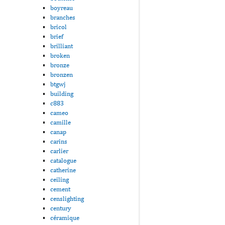
boyreau
branches
bricol
brief
brilliant
broken
bronze
bronzen
btgwj
building
c883
cameo
camille
canap
carins
carlier
catalogue
catherine
ceiling
cement
censlighting
century
céramique