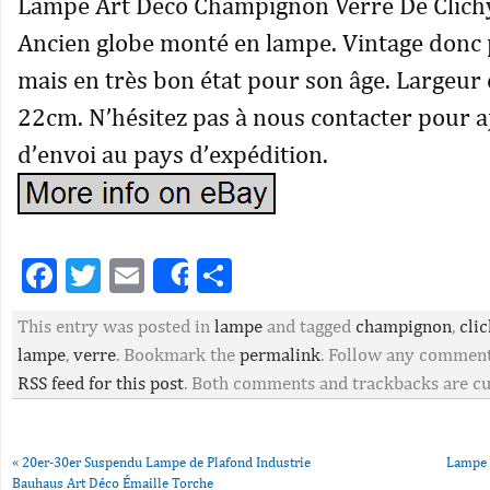
Lampe Art Deco Champignon Verre De Clichy
Ancien globe monté en lampe. Vintage donc 
mais en très bon état pour son âge. Largeur
22cm. N’hésitez pas à nous contacter pour aj
d’envoi au pays d’expédition.
Facebook
Twitter
Email
Partager
Share
This entry was posted in
lampe
and tagged
champignon
,
cli
lampe
,
verre
. Bookmark the
permalink
. Follow any comment
RSS feed for this post
. Both comments and trackbacks are cu
«
20er-30er Suspendu Lampe de Plafond Industrie
Lampe 
Bauhaus Art Déco Émaille Torche