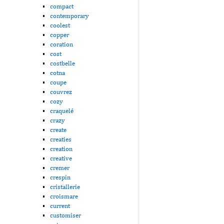
compact
contemporary
coolest
copper
coration
cost
costbelle
cotna
coupe
couvrez
cozy
craquelé
crazy
create
creaties
creation
creative
cremer
crespin
cristallerie
croismare
current
customiser