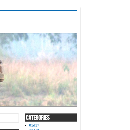
CATEGORIES
01d17