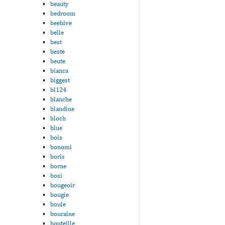
beauty
bedroom
beehive
belle
best
beste
beute
bianca
biggest
bl124
blanche
blandine
bloch
blue
bois
bonomi
boris
borne
bosi
bougeoir
bougie
boule
bouraine
bouteille