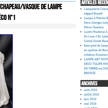
ARTICLES RÉCE
/chapeau/vasque de lampe
Lampadaire Cobra
edgard Brandt
éco N°1
Lampe A Petrole B
Deco Georges Lele
Décor Chardon
Lustre Moderne À 
De Luxe 2 En 1pla
Cristal Dorée Bas
Rare pied de lamp
en opaline de Bac
création Dunaime
LAMPE ART NOU
DECO TULIPE MU
DE VERRE era DA
BRONZE
ARCHIVES
août 2026
juillet 2026
juin 2026
mai 2026