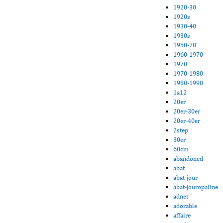
1920-30
1920s
1930-40
1930s
1950-70'
1960-1970
1970'
1970-1980
1980-1990
1a12
20er
20er-30er
20er-40er
2step
30er
60cm
abandoned
abat
abat-jour
abat-jouropaline
adnet
adorable
affaire