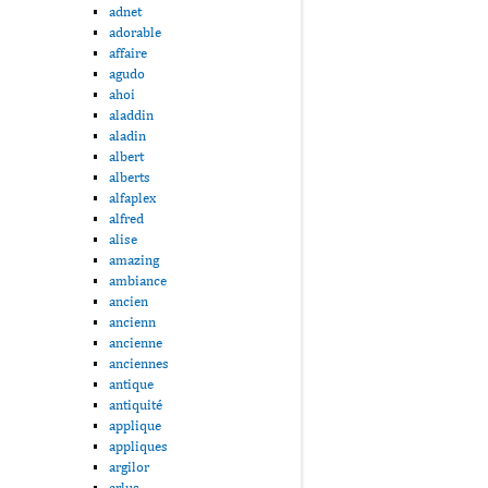
adnet
adorable
affaire
agudo
ahoi
aladdin
aladin
albert
alberts
alfaplex
alfred
alise
amazing
ambiance
ancien
ancienn
ancienne
anciennes
antique
antiquité
applique
appliques
argilor
arlus