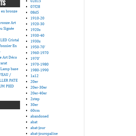
02d15
NTS
07f28
 en bronze
08d5
1910-20
ronze Art
1920-30
u Signée
1920s
1930-40
LED Cristal
1930s
fonnier En
1950-70'
e
1960-1970
e Art Déco
1970'
carat
1970-1980
 Lamp base
1980-1990
VEAU /
1a12
LLER PATE
20er
UM PIED
20er-30er
20er-40er
2step
30er
60cm
abandoned
abat
abat-jour
abat-jouropaline