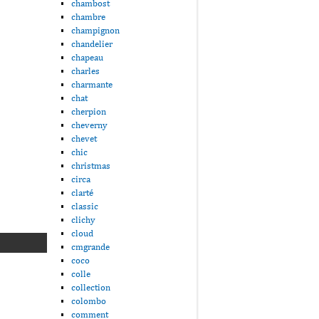
chambost
chambre
champignon
chandelier
chapeau
charles
charmante
chat
cherpion
cheverny
chevet
chic
christmas
circa
clarté
classic
clichy
cloud
cmgrande
coco
colle
collection
colombo
comment