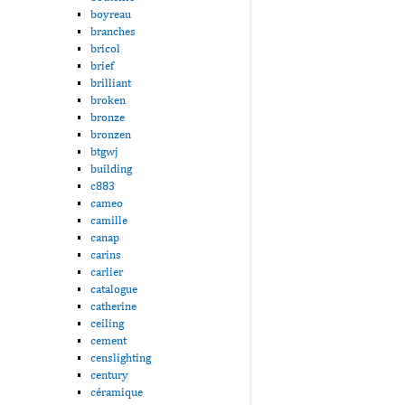
boyreau
branches
bricol
brief
brilliant
broken
bronze
bronzen
btgwj
building
c883
cameo
camille
canap
carins
carlier
catalogue
catherine
ceiling
cement
censlighting
century
céramique