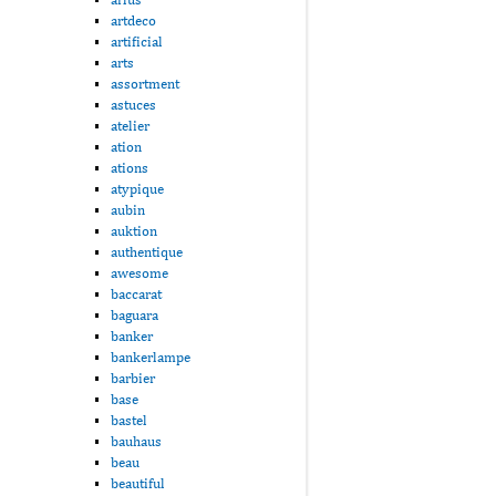
artdeco
artificial
arts
assortment
astuces
atelier
ation
ations
atypique
aubin
auktion
authentique
awesome
baccarat
baguara
banker
bankerlampe
barbier
base
bastel
bauhaus
beau
beautiful