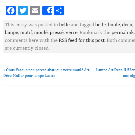
Facebook
Twitter
Email
Partager
Share
This entry was posted in
belle
and tagged
belle
,
boule
,
deco
,
lampe
,
motif
,
moulé
,
pressé
,
verre
. Bookmark the
permalink
comments here with the
RSS feed for this post
. Both commen
are currently closed.
«
Obus Vasque non percée abat-jour verre moulé Art
Lampe Art Deco H 53cm
Déco Muller pour lampe Lustre
non si