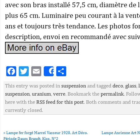
avec son bras installé 57,5 cm, diamètre de 
plus 65 cm. Luminaire peu courant à la ven
ans et toujours très tendance. Les photos fon
description, envoi en recommandé avec suiv
Facebook
Twitter
Email
Partager
Share
This entry was posted in
suspension
and tagged
deco
,
glass
,
suspension
,
uranium
,
verre
. Bookmark the
permalink
. Foll
here with the
RSS feed for this post
. Both comments and tra
currently closed.
«
Lampe fer forgé Marcel Vasseur 1920, Art Déco.
Lampe Ancienne Art N
Période Daum Brandt, Kiss, N°2