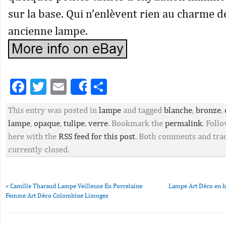
sur la base. Qui n’enlèvent rien au charme d
ancienne lampe.
Facebook
Twitter
Email
Partager
Share
This entry was posted in
lampe
and tagged
blanche
,
bronze
,
lampe
,
opaque
,
tulipe
,
verre
. Bookmark the
permalink
. Fol
here with the
RSS feed for this post
. Both comments and tra
currently closed.
«
Camille Tharaud Lampe Veilleuse En Porcelaine
Lampe Art Déco en b
Femme Art Déco Colombine Limoges