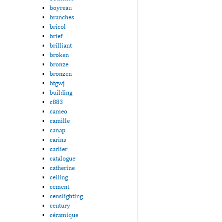
boyreau
branches
bricol
brief
brilliant
broken
bronze
bronzen
btgwj
building
c883
cameo
camille
canap
carins
carlier
catalogue
catherine
ceiling
cement
censlighting
century
céramique