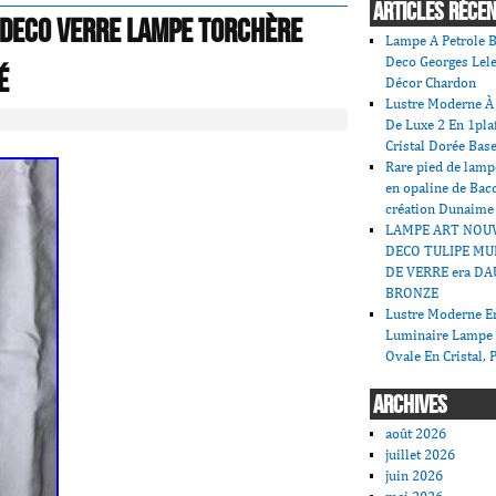
ARTICLES RÉCE
 Deco verre Lampe Torchère
Lampe A Petrole B
Deco Georges Lele
é
Décor Chardon
Lustre Moderne À 
De Luxe 2 En 1pla
Cristal Dorée Bas
Rare pied de lamp
en opaline de Bac
création Dunaime
LAMPE ART NOU
DECO TULIPE MU
DE VERRE era DA
BRONZE
Lustre Moderne En
Luminaire Lampe
Ovale En Cristal, 
ARCHIVES
août 2026
juillet 2026
juin 2026