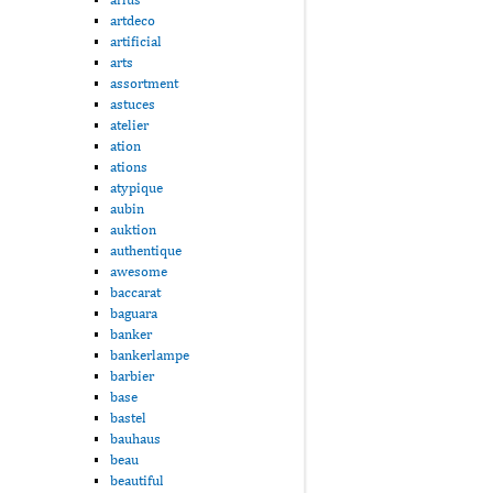
artdeco
artificial
arts
assortment
astuces
atelier
ation
ations
atypique
aubin
auktion
authentique
awesome
baccarat
baguara
banker
bankerlampe
barbier
base
bastel
bauhaus
beau
beautiful