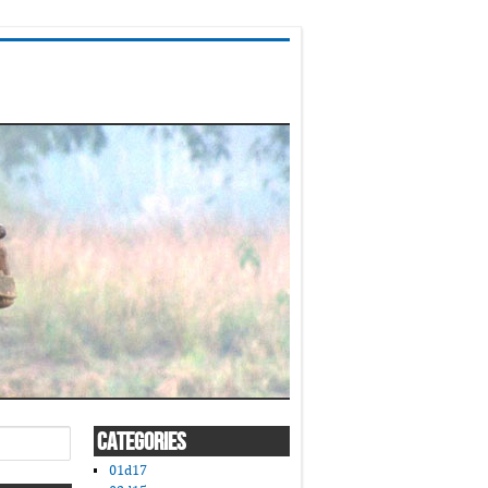
CATEGORIES
01d17