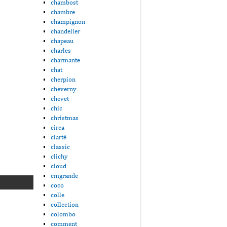
chambost
chambre
champignon
chandelier
chapeau
charles
charmante
chat
cherpion
cheverny
chevet
chic
christmas
circa
clarté
classic
clichy
cloud
cmgrande
coco
colle
collection
colombo
comment