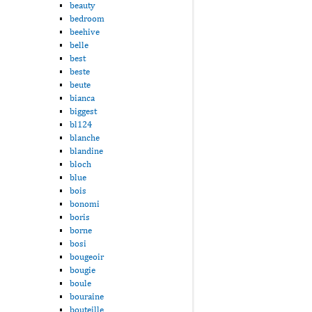
beauty
bedroom
beehive
belle
best
beste
beute
bianca
biggest
bl124
blanche
blandine
bloch
blue
bois
bonomi
boris
borne
bosi
bougeoir
bougie
boule
bouraine
bouteille