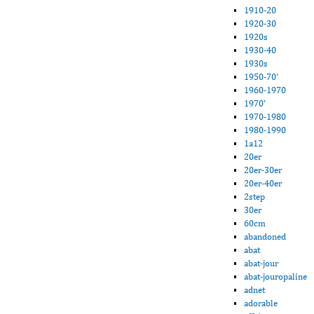
1910-20
1920-30
1920s
1930-40
1930s
1950-70'
1960-1970
1970'
1970-1980
1980-1990
1a12
20er
20er-30er
20er-40er
2step
30er
60cm
abandoned
abat
abat-jour
abat-jouropaline
adnet
adorable