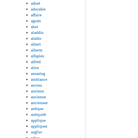
adnet
adorable
affaire
agudo
ahoi
aladdin
aladin
albert
alberts
alfaplex
alfred
alise
amazing
ambiance
ancien
ancienn
ancienne
anciennes
antique
antiquité
applique
appliques
argilor
arlus