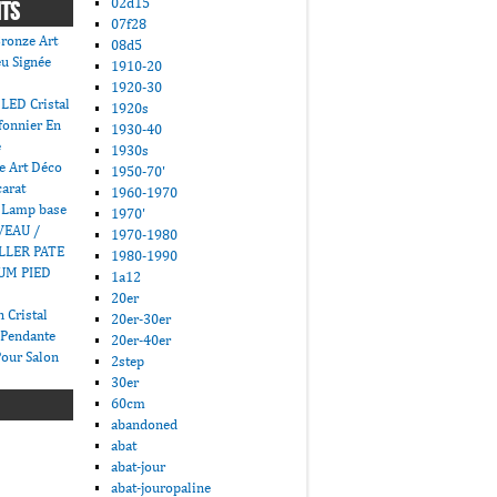
02d15
NTS
07f28
ronze Art
08d5
u Signée
1910-20
1920-30
LED Cristal
1920s
fonnier En
1930-40
e
1930s
e Art Déco
1950-70'
carat
1960-1970
 Lamp base
1970'
VEAU /
1970-1980
LLER PATE
1980-1990
UM PIED
1a12
20er
 Cristal
20er-30er
 Pendante
20er-40er
Pour Salon
2step
30er
60cm
abandoned
abat
abat-jour
abat-jouropaline