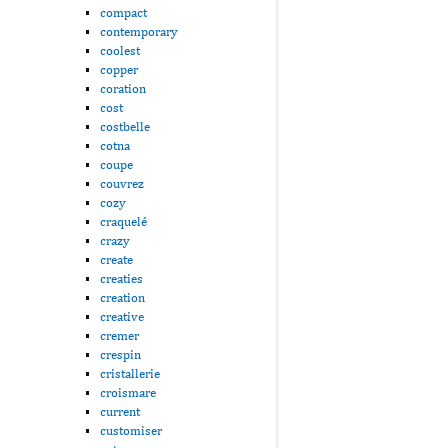
compact
contemporary
coolest
copper
coration
cost
costbelle
cotna
coupe
couvrez
cozy
craquelé
crazy
create
creaties
creation
creative
cremer
crespin
cristallerie
croismare
current
customiser