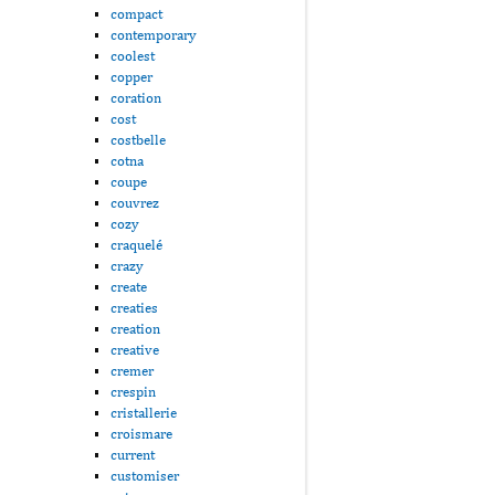
compact
contemporary
coolest
copper
coration
cost
costbelle
cotna
coupe
couvrez
cozy
craquelé
crazy
create
creaties
creation
creative
cremer
crespin
cristallerie
croismare
current
customiser