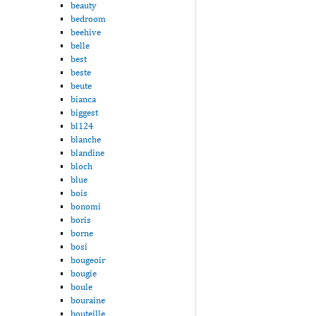
beauty
bedroom
beehive
belle
best
beste
beute
bianca
biggest
bl124
blanche
blandine
bloch
blue
bois
bonomi
boris
borne
bosi
bougeoir
bougie
boule
bouraine
bouteille