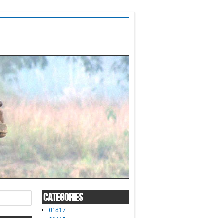
CATEGORIES
01d17