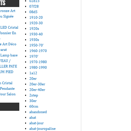
02d15
NTS
07f28
ronze Art
08d5
u Signée
1910-20
1920-30
LED Cristal
1920s
fonnier En
1930-40
e
1930s
e Art Déco
1950-70'
carat
1960-1970
 Lamp base
1970'
VEAU /
1970-1980
LLER PATE
1980-1990
UM PIED
1a12
20er
 Cristal
20er-30er
 Pendante
20er-40er
Pour Salon
2step
30er
60cm
abandoned
abat
abat-jour
abat-jouropaline