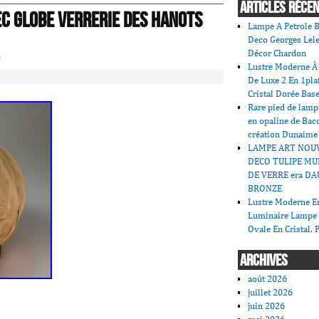
ARTICLES RÉCE
ec Globe Verrerie Des Hanots
Lampe A Petrole B
Deco Georges Lele
Décor Chardon
Lustre Moderne À 
De Luxe 2 En 1pla
Cristal Dorée Bas
Rare pied de lamp
en opaline de Bac
création Dunaime
LAMPE ART NOU
DECO TULIPE MU
DE VERRE era DA
BRONZE
Lustre Moderne En
Luminaire Lampe
Ovale En Cristal, 
ARCHIVES
août 2026
juillet 2026
juin 2026