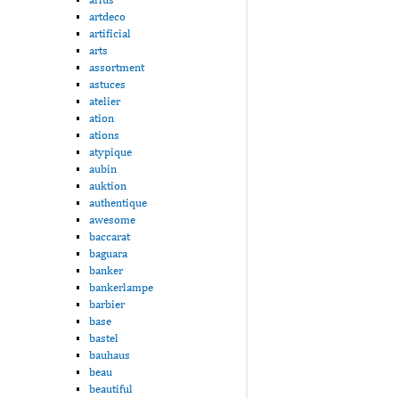
artdeco
artificial
arts
assortment
astuces
atelier
ation
ations
atypique
aubin
auktion
authentique
awesome
baccarat
baguara
banker
bankerlampe
barbier
base
bastel
bauhaus
beau
beautiful