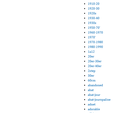
1910-20
1920-30
1920s
1930-40
1930s
1950-70'
1960-1970
1970'
1970-1980
1980-1990
1a12
20er
20er-30er
20er-40er
2step
30er
60cm
abandoned
abat
abat-jour
abat-jouropaline
adnet
adorable