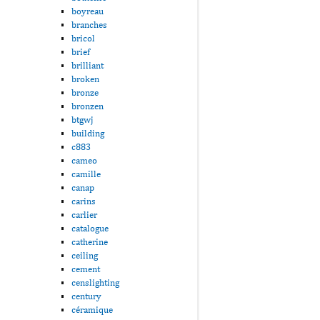
boyreau
branches
bricol
brief
brilliant
broken
bronze
bronzen
btgwj
building
c883
cameo
camille
canap
carins
carlier
catalogue
catherine
ceiling
cement
censlighting
century
céramique