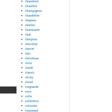
chambost
chambre
champignon
chandelier
chapeau
charles
charmante
chat
cherpion
cheverny
chevet
chic
christmas
circa
clarté
classic
clichy
cloud
cmgrande
coco
colle
collection
colombo
comment