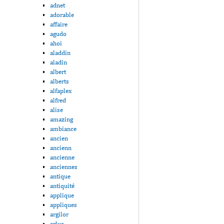
adnet
adorable
affaire
agudo
ahoi
aladdin
aladin
albert
alberts
alfaplex
alfred
alise
amazing
ambiance
ancien
ancienn
ancienne
anciennes
antique
antiquité
applique
appliques
argilor
arlus