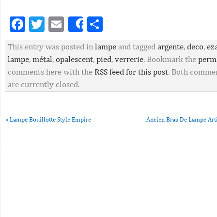
Facebook
Twitter
Email
Partager
Share
This entry was posted in
lampe
and tagged
argente
,
deco
,
ez
lampe
,
métal
,
opalescent
,
pied
,
verrerie
. Bookmark the
perm
comments here with the
RSS feed for this post
. Both commen
are currently closed.
«
Lampe Bouillotte Style Empire
Ancien Bras De Lampe Art