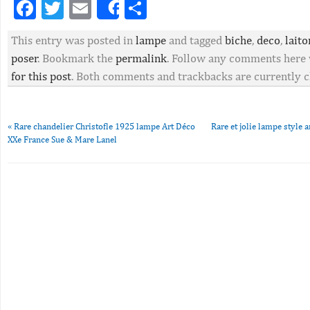
Facebook
Twitter
Email
Partager
Share
This entry was posted in
lampe
and tagged
biche
,
deco
,
laito
poser
. Bookmark the
permalink
. Follow any comments here
for this post
. Both comments and trackbacks are currently c
«
Rare chandelier Christofle 1925 lampe Art Déco
Rare et jolie lampe style 
XXe France Sue & Mare Lanel