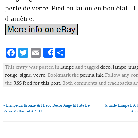
perte de verre. Pied en laiton en bon état.
diamètre.
Facebook
Twitter
Email
Partager
Share
This entry was posted in
lampe
and tagged
deco
,
lampe
,
nua
rouge
,
signe
,
verre
. Bookmark the
permalink
. Follow any c
the
RSS feed for this post
. Both comments and trackbacks are
«
Lampe En Bronze Art Deco Décor Ange Et Pate De
Grande Lampe D’Alb
Verre Muller ref AP137
Ann