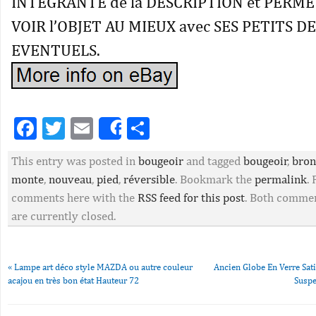
INTEGRANTE de la DESCRIPTION et PERM
VOIR l’OBJET AU MIEUX avec SES PETITS D
EVENTUELS.
Facebook
Twitter
Email
Partager
Share
This entry was posted in
bougeoir
and tagged
bougeoir
,
bron
monte
,
nouveau
,
pied
,
réversible
. Bookmark the
permalink
.
comments here with the
RSS feed for this post
. Both commen
are currently closed.
«
Lampe art déco style MAZDA ou autre couleur
Ancien Globe En Verre Sat
acajou en très bon état Hauteur 72
Suspe