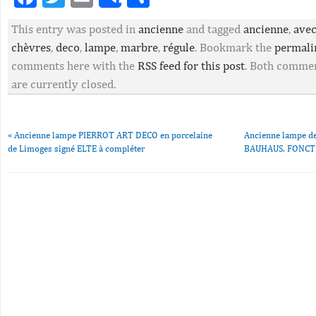
Share
This entry was posted in
ancienne
and tagged
ancienne
,
ave
chèvres
,
deco
,
lampe
,
marbre
,
régule
. Bookmark the
permali
comments here with the
RSS feed for this post
. Both commen
are currently closed.
«
Ancienne lampe PIERROT ART DECO en porcelaine
Ancienne lampe de
de Limoges signé ELTE à compléter
BAUHAUS, FONCT