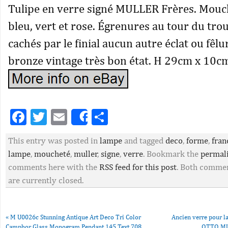
Tulipe en verre signé MULLER Frères. Mouch
bleu, vert et rose. Égrenures au tour du trou
cachés par le finial aucun autre éclat ou fêlu
bronze vintage très bon état. H 29cm x 10c
Facebook
Twitter
Email
Partager
Share
This entry was posted in
lampe
and tagged
deco
,
forme
,
fran
lampe
,
moucheté
,
muller
,
signe
,
verre
. Bookmark the
permal
comments here with the
RSS feed for this post
. Both commen
are currently closed.
«
M U0026c Stunning Antique Art Deco Tri Color
Ancien verre pour 
Camphor Glass Monogram Pendant 145 Text 708
OTTO MU