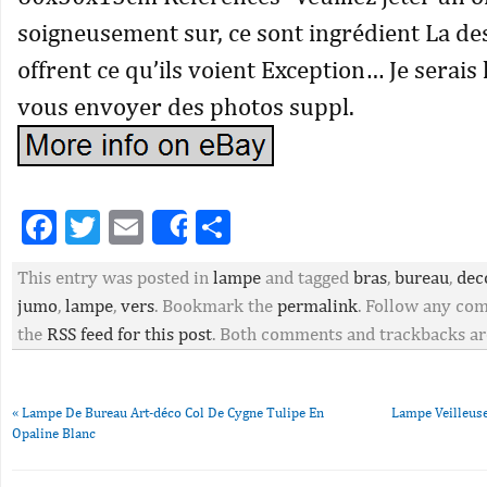
soigneusement sur, ce sont ingrédient La desc
offrent ce qu’ils voient Exception… Je serai
vous envoyer des photos suppl.
Facebook
Twitter
Email
Partager
Share
This entry was posted in
lampe
and tagged
bras
,
bureau
,
dec
jumo
,
lampe
,
vers
. Bookmark the
permalink
. Follow any co
the
RSS feed for this post
. Both comments and trackbacks are
«
Lampe De Bureau Art-déco Col De Cygne Tulipe En
Lampe Veilleuse
Opaline Blanc