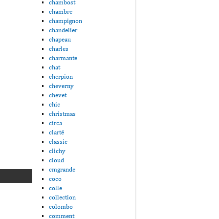
chambost
chambre
champignon
chandelier
chapeau
charles
charmante
chat
cherpion
cheverny
chevet
chic
christmas
circa
clarté
classic
clichy
cloud
cmgrande
coco
colle
collection
colombo
comment