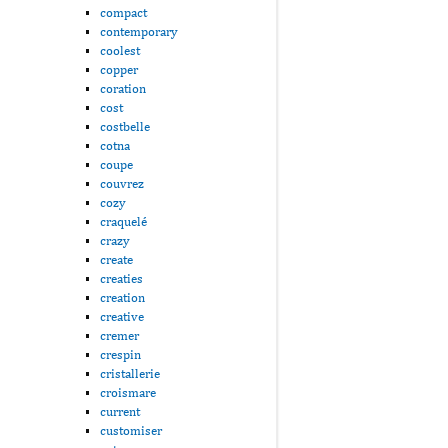
compact
contemporary
coolest
copper
coration
cost
costbelle
cotna
coupe
couvrez
cozy
craquelé
crazy
create
creaties
creation
creative
cremer
crespin
cristallerie
croismare
current
customiser