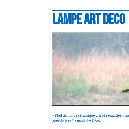
Lampe art deco
«
Pied de lampe céramique crispée émaillée dans
goût de Jean Besnard Art Déco