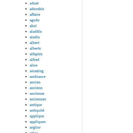
adnet
adorable
affaire
agudo
ahoi
aladdin
aladin
albert
alberts
alfaplex
alfred
alise
amazing
ambiance
ancien
ancienn
ancienne
anciennes
antique
antiquité
applique
appliques
argilor
arlus