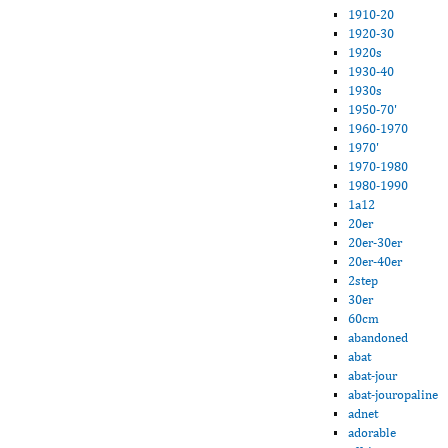
1910-20
1920-30
1920s
1930-40
1930s
1950-70'
1960-1970
1970'
1970-1980
1980-1990
1a12
20er
20er-30er
20er-40er
2step
30er
60cm
abandoned
abat
abat-jour
abat-jouropaline
adnet
adorable