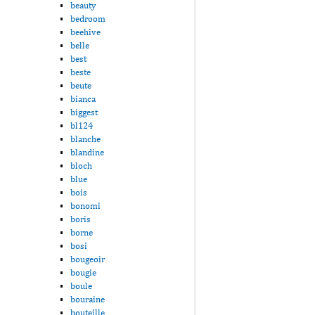
beauty
bedroom
beehive
belle
best
beste
beute
bianca
biggest
bl124
blanche
blandine
bloch
blue
bois
bonomi
boris
borne
bosi
bougeoir
bougie
boule
bouraine
bouteille