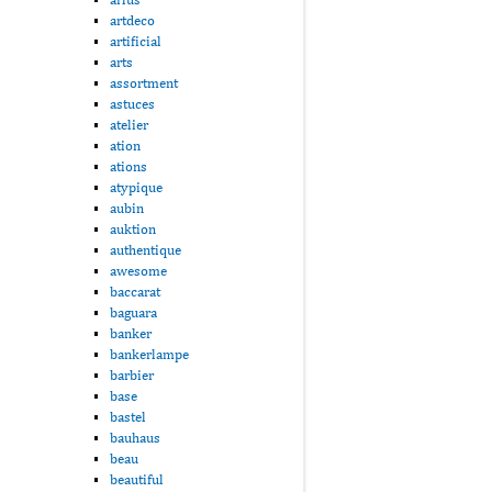
artdeco
artificial
arts
assortment
astuces
atelier
ation
ations
atypique
aubin
auktion
authentique
awesome
baccarat
baguara
banker
bankerlampe
barbier
base
bastel
bauhaus
beau
beautiful