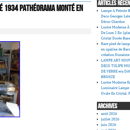
ARTICLES RÉCE
hé 1934 pathéorama monté en
Lampe A Petrole B
Deco Georges Lele
Décor Chardon
Lustre Moderne À 
De Luxe 2 En 1pla
Cristal Dorée Bas
Rare pied de lamp
en opaline de Bac
création Dunaime
LAMPE ART NOU
DECO TULIPE MU
DE VERRE era DA
BRONZE
Lustre Moderne En
Luminaire Lampe
Ovale En Cristal, 
ARCHIVES
août 2026
juillet 2026
juin 2026