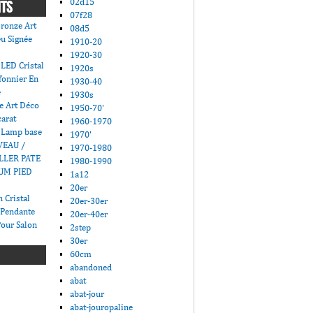
02d15
NTS
07f28
ronze Art
08d5
u Signée
1910-20
1920-30
LED Cristal
1920s
fonnier En
1930-40
e
1930s
e Art Déco
1950-70'
carat
1960-1970
 Lamp base
1970'
VEAU /
1970-1980
LLER PATE
1980-1990
UM PIED
1a12
20er
 Cristal
20er-30er
 Pendante
20er-40er
Pour Salon
2step
30er
60cm
abandoned
abat
abat-jour
abat-jouropaline