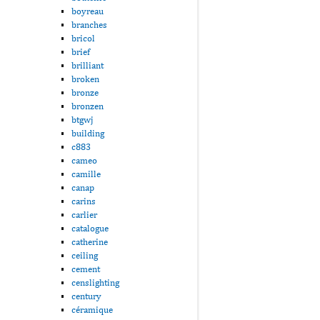
boyreau
branches
bricol
brief
brilliant
broken
bronze
bronzen
btgwj
building
c883
cameo
camille
canap
carins
carlier
catalogue
catherine
ceiling
cement
censlighting
century
céramique