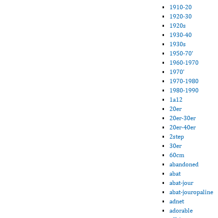
1910-20
1920-30
1920s
1930-40
1930s
1950-70'
1960-1970
1970'
1970-1980
1980-1990
1a12
20er
20er-30er
20er-40er
2step
30er
60cm
abandoned
abat
abat-jour
abat-jouropaline
adnet
adorable