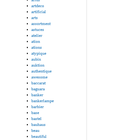
artdeco
artificial
arts
assortment
astuces
atelier
ation
ations
atypique
aubin
auktion
authentique
awesome
baccarat
baguara
banker
bankerlampe
barbier
base
bastel
bauhaus
beau
beautiful