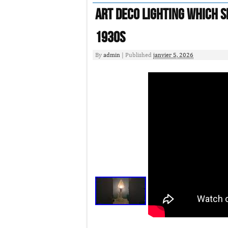
Art Deco Lighting Which S
1930s
By
admin
|
Published
janvier 5, 2026