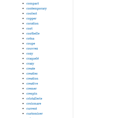
compact
contemporary
coolest
copper
coration
cost
costbelle
cotna
coupe
couvrez
cozy
craquelé
crazy
create
creaties
creation
creative
cremer
crespin
cristallerie
croismare
current
customiser