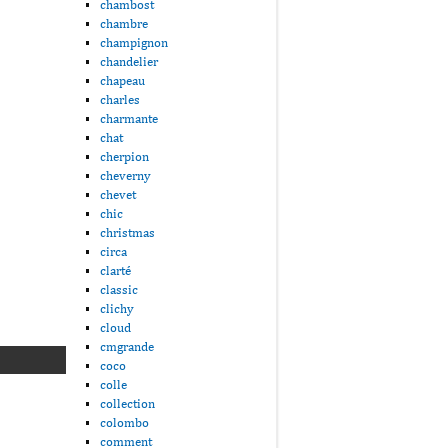
chambost
chambre
champignon
chandelier
chapeau
charles
charmante
chat
cherpion
cheverny
chevet
chic
christmas
circa
clarté
classic
clichy
cloud
cmgrande
coco
colle
collection
colombo
comment