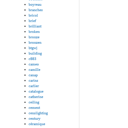
boyreau
branches
bricol
brief
brilliant
broken
bronze
bronzen
btgwj
building
c883
cameo
camille
canap
carins
carlier
catalogue
catherine
ceiling
cement
censlighting
century
céramique