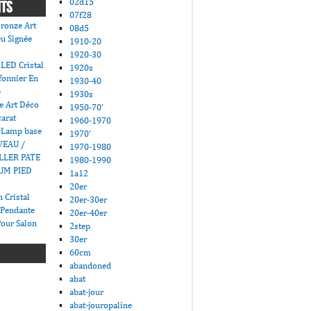
02d15
NTS
07f28
ronze Art
08d5
u Signée
1910-20
1920-30
LED Cristal
1920s
fonnier En
1930-40
e
1930s
e Art Déco
1950-70'
carat
1960-1970
 Lamp base
1970'
VEAU /
1970-1980
LLER PATE
1980-1990
UM PIED
1a12
20er
 Cristal
20er-30er
 Pendante
20er-40er
Pour Salon
2step
30er
60cm
abandoned
abat
abat-jour
abat-jouropaline