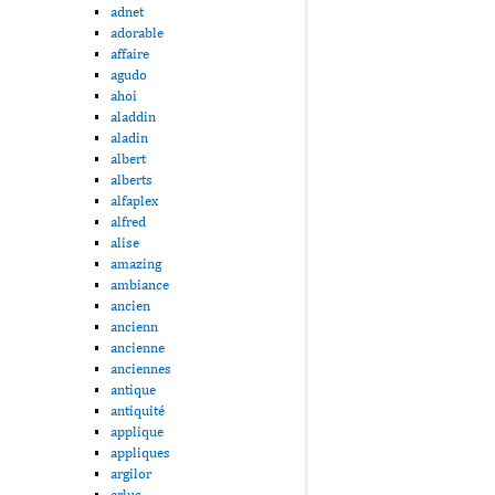
adnet
adorable
affaire
agudo
ahoi
aladdin
aladin
albert
alberts
alfaplex
alfred
alise
amazing
ambiance
ancien
ancienn
ancienne
anciennes
antique
antiquité
applique
appliques
argilor
arlus