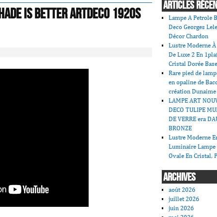
ARTICLES RÉCE
hade Is Better Artdeco 1920s
Lampe A Petrole B
Deco Georges Lele
Décor Chardon
Lustre Moderne À 
De Luxe 2 En 1pla
Cristal Dorée Bas
Rare pied de lamp
en opaline de Bac
création Dunaime
LAMPE ART NOU
DECO TULIPE MU
DE VERRE era DA
BRONZE
Lustre Moderne En
Luminaire Lampe
Ovale En Cristal, 
ARCHIVES
août 2026
juillet 2026
juin 2026