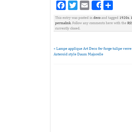
Facebook
Twitter
Email
Part
Share
This entry was posted in
deco
and tagged
1920s
,
permalink
. Follow any comments here with the
RSS
currently closed.
«
Lampe applique Art Deco fer forge tulipe verre
Asteroid style Daum Majorelle